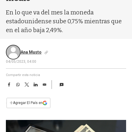
a
En lo que va del mes la moneda
estadounidense sube 0,75% mientras que
en el año baja 2,49%.
Ana Musto
04/05/2023, 04:00
Compartir esta noticia
F
W
T
L
E
a
h
w
i
m
c
a
i
n
a
e
t
t
k
i
+
Agregar El País en
b
s
t
e
l
o
A
e
d
o
p
r
I
k
p
n