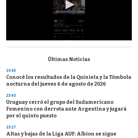
0
s
e
c
Últimas Noticias
o
n
23:45
d
Conocé los resultados de la Quiniela y la Tómbola
s
o
nocturna del jueves 6 de agosto de 2026
f
3
23:43
3
s
Uruguay cerró el grupo del Sudamericano
e
Femenino con derrota ante Argentina y jugará
c
por el quinto puesto
o
n
d
23:27
s
Altas y bajas de la Liga AUF: Albion se sigue