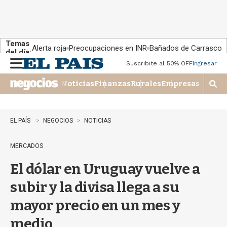
Temas
Alerta roja
Preocupaciones en INR
Bañados de Carrasco
del día:
Suscribite al 50% OFF
Ingresar
M
e
Noticias
Finanzas
Rurales
Empresas
n
M
u
o
s
t
EL PAÍS
NEGOCIOS
NOTICIAS
r
a
MERCADOS
r
b
El dólar en Uruguay vuelve a
�
s
subir y la divisa llega a su
q
u
mayor precio en un mes y
e
d
medio