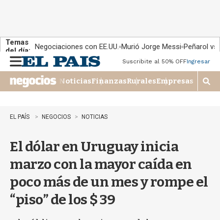
Temas
Negociaciones con EE.UU.
Murió Jorge Messi
Peñarol vs
del día:
Suscribite al 50% OFF
Ingresar
M
e
Noticias
Finanzas
Rurales
Empresas
n
M
u
o
s
t
EL PAÍS
NEGOCIOS
NOTICIAS
r
a
El dólar en Uruguay inicia
r
b
marzo con la mayor caída en
�
s
poco más de un mes y rompe el
q
u
“piso” de los $ 39
e
d