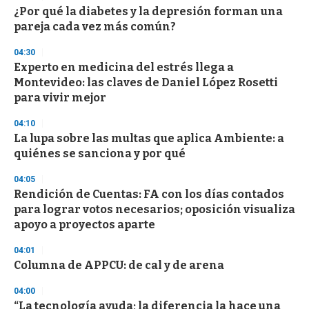
s
¿Por qué la diabetes y la depresión forman una
e
pareja cada vez más común?
c
o
04:30
n
d
Experto en medicina del estrés llega a
s
Montevideo: las claves de Daniel López Rosetti
para vivir mejor
04:10
La lupa sobre las multas que aplica Ambiente: a
quiénes se sanciona y por qué
04:05
Rendición de Cuentas: FA con los días contados
para lograr votos necesarios; oposición visualiza
apoyo a proyectos aparte
04:01
Columna de APPCU: de cal y de arena
04:00
“La tecnología ayuda; la diferencia la hace una