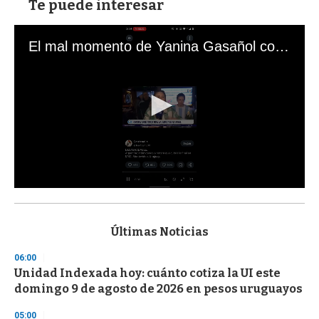
Te puede interesar
El mal momento de Yanina Gasañol con un hincha argentino en "Subrayado"
0
s
e
c
Últimas Noticias
o
n
06:00
d
Unidad Indexada hoy: cuánto cotiza la UI este
s
o
domingo 9 de agosto de 2026 en pesos uruguayos
f
3
05:00
3