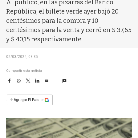
a
Al público, en las pizarras del Banco
República, el billete verde ayer bajó 20
centésimos para la compra y 10
centésimos para la venta y cerró en $ 37,65
y $ 40,15 respectivamente.
02/03/2024, 03:35
Compartir esta noticia
F
W
T
L
E
a
h
w
i
m
c
a
i
n
a
e
t
t
k
i
+
Agregar El País en
b
s
t
e
l
o
A
e
d
o
p
r
I
k
p
n