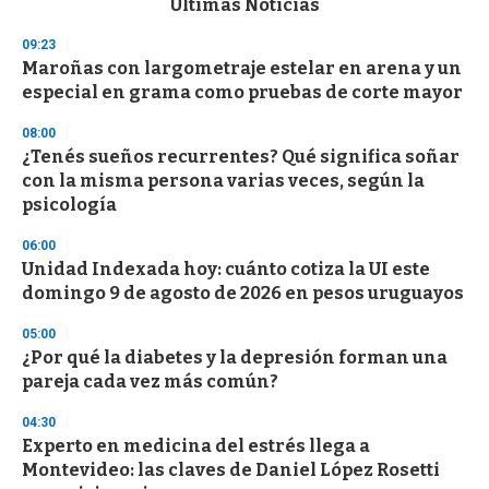
Últimas Noticias
o
n
09:23
d
Maroñas con largometraje estelar en arena y un
s
o
especial en grama como pruebas de corte mayor
f
3
08:00
3
s
¿Tenés sueños recurrentes? Qué significa soñar
e
con la misma persona varias veces, según la
c
psicología
o
n
d
06:00
s
Unidad Indexada hoy: cuánto cotiza la UI este
domingo 9 de agosto de 2026 en pesos uruguayos
05:00
¿Por qué la diabetes y la depresión forman una
pareja cada vez más común?
04:30
Experto en medicina del estrés llega a
Montevideo: las claves de Daniel López Rosetti