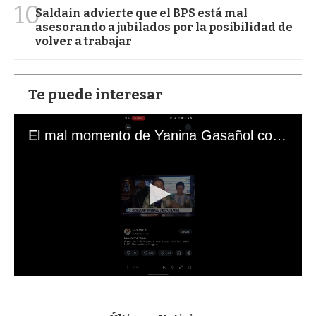
10
Saldain advierte que el BPS está mal
asesorando a jubilados por la posibilidad de
volver a trabajar
Te puede interesar
El mal momento de Yanina Gasañol con un hincha argentino en "Subrayado"
0
s
e
c