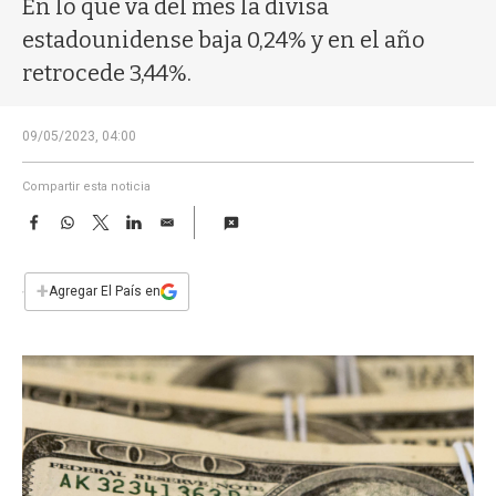
En lo que va del mes la divisa
a
estadounidense baja 0,24% y en el año
retrocede 3,44%.
09/05/2023, 04:00
Compartir esta noticia
F
W
T
L
E
a
h
w
i
m
c
a
i
n
a
e
t
t
k
i
+
Agregar El País en
b
s
t
e
l
o
A
e
d
o
p
r
I
k
p
n