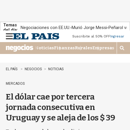
Temas
Negociaciones con EE.UU.
Murió Jorge Messi
Peñarol vs
del día:
Suscribite al 50% OFF
Ingresar
M
e
Noticias
Finanzas
Rurales
Empresas
n
M
u
o
s
t
EL PAÍS
NEGOCIOS
NOTICIAS
r
a
MERCADOS
r
b
El dólar cae por tercera
�
s
jornada consecutiva en
q
u
Uruguay y se aleja de los $ 39
e
d