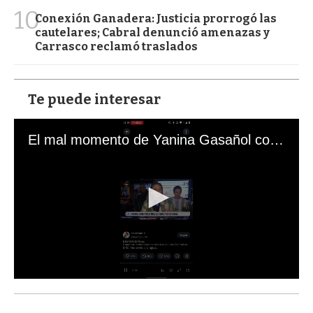
10
Conexión Ganadera: Justicia prorrogó las
cautelares; Cabral denunció amenazas y
Carrasco reclamó traslados
Te puede interesar
El mal momento de Yanina Gasañol con un hincha argentino en "Subrayado"
0
s
e