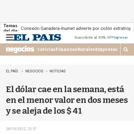
Temas
Conexión Ganadera
Inumet advierte por ciclón extratropi
del día:
Suscribite al 50% OFF
Ingresar
M
e
Noticias
Finanzas
Rurales
Empresas
n
M
u
o
s
t
EL PAÍS
NEGOCIOS
NOTICIAS
r
a
El dólar cae en la semana, está
r
b
en el menor valor en dos meses
�
s
y se aleja de los $ 41
q
u
e
d
28/10/2022, 23:37