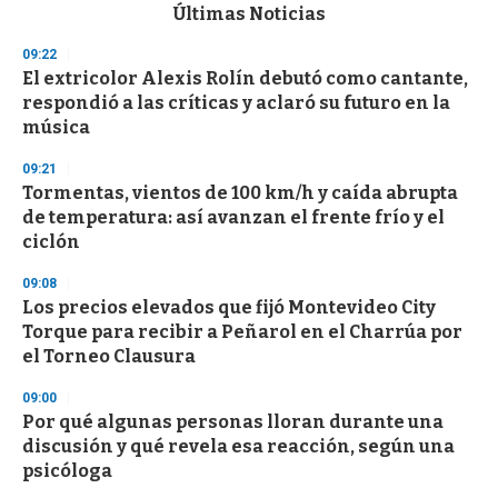
c
Últimas Noticias
o
n
09:22
d
El extricolor Alexis Rolín debutó como cantante,
s
o
respondió a las críticas y aclaró su futuro en la
f
música
3
3
s
09:21
e
Tormentas, vientos de 100 km/h y caída abrupta
c
de temperatura: así avanzan el frente frío y el
o
n
ciclón
d
s
09:08
Los precios elevados que fijó Montevideo City
Torque para recibir a Peñarol en el Charrúa por
el Torneo Clausura
09:00
Por qué algunas personas lloran durante una
discusión y qué revela esa reacción, según una
psicóloga