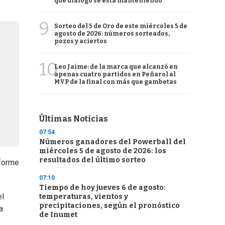
qué diálogo se está manteniendo
9
Sorteo del 5 de Oro de este miércoles 5 de
agosto de 2026: números sorteados,
pozos y aciertos
10
Leo Jaime: de la marca que alcanzó en
apenas cuatro partidos en Peñarol al
MVP de la final con más que gambetas
Últimas Noticias
07:54
Números ganadores del Powerball del
miércoles 5 de agosto de 2026: los
resultados del último sorteo
nforme
07:10
Tiempo de hoy jueves 6 de agosto:
el
temperaturas, vientos y
precipitaciones, según el pronóstico
a
de Inumet