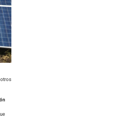
 otros
ión
que