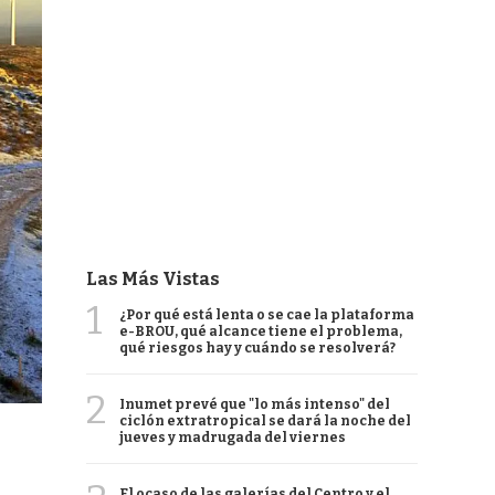
Las Más Vistas
1
¿Por qué está lenta o se cae la plataforma
e-BROU, qué alcance tiene el problema,
qué riesgos hay y cuándo se resolverá?
2
Inumet prevé que "lo más intenso" del
ciclón extratropical se dará la noche del
jueves y madrugada del viernes
El ocaso de las galerías del Centro y el