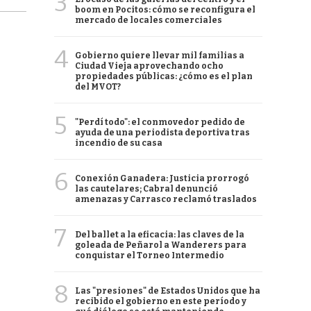
3
boom en Pocitos: cómo se reconfigura el
mercado de locales comerciales
4
Gobierno quiere llevar mil familias a
Ciudad Vieja aprovechando ocho
propiedades públicas: ¿cómo es el plan
del MVOT?
5
"Perdí todo": el conmovedor pedido de
ayuda de una periodista deportiva tras
incendio de su casa
6
Conexión Ganadera: Justicia prorrogó
las cautelares; Cabral denunció
amenazas y Carrasco reclamó traslados
7
Del ballet a la eficacia: las claves de la
goleada de Peñarol a Wanderers para
conquistar el Torneo Intermedio
8
Las "presiones" de Estados Unidos que ha
recibido el gobierno en este período y