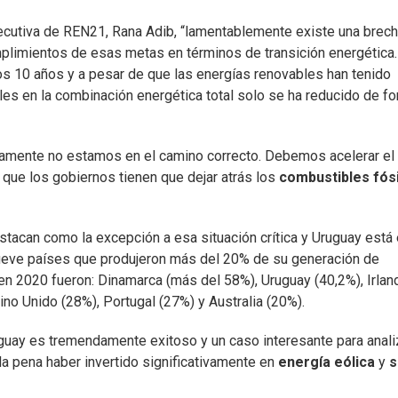
ejecutiva de REN21, Rana Adib, “lamentablemente existe una brec
mplimientos de esas metas en términos de transición energética.
os 10 años y a pesar de que las energías renovables han tenido
iles en la combinación energética total solo se ha reducido de f
laramente no estamos en el camino correcto. Debemos acelerar el
 que los gobiernos tienen que dejar atrás los
combustibles fós
tacan como la excepción a esa situación crítica y Uruguay está 
nueve países que produjeron más del 20% de su generación de
 en 2020 fueron: Dinamarca (más del 58%), Uruguay (40,2%), Irlan
no Unido (28%), Portugal (27%) y Australia (20%).
uguay es tremendamente exitoso y un caso interesante para anali
a pena haber invertido significativamente en
energía eólica
y
s