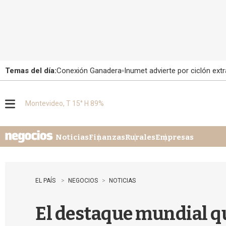
Temas del día:
Conexión Ganadera
Inumet advierte por ciclón extr
Montevideo, T 15° H 89%
M
e
n
u
Noticias
Finanzas
Rurales
Empresas
EL PAÍS
NEGOCIOS
NOTICIAS
El destaque mundial qu