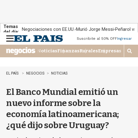
Temas
Negociaciones con EE.UU.
Murió Jorge Messi
Peñarol vs
del día:
Suscribite al 50% OFF
Ingresar
M
e
Noticias
Finanzas
Rurales
Empresas
n
M
u
o
s
t
EL PAÍS
NEGOCIOS
NOTICIAS
r
a
El Banco Mundial emitió un
r
b
nuevo informe sobre la
�
s
economía latinoamericana;
q
u
¿qué dijo sobre Uruguay?
e
d