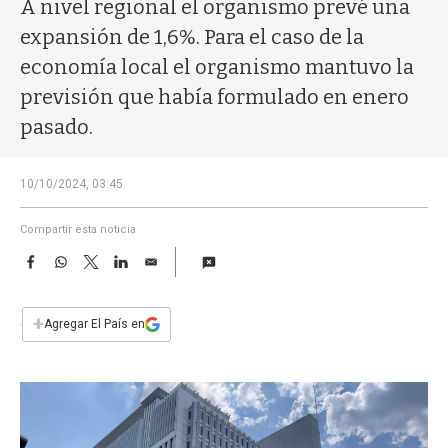
a
A nivel regional el organismo prevé una
expansión de 1,6%. Para el caso de la
economía local el organismo mantuvo la
previsión que había formulado en enero
pasado.
10/10/2024, 03:45
Compartir esta noticia
F
W
T
L
E
a
h
w
i
m
c
a
i
n
a
e
t
t
k
i
+
Agregar El País en
b
s
t
e
l
o
A
e
d
o
p
r
I
k
p
n