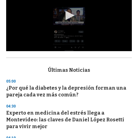
0
s
e
c
Últimas Noticias
o
n
05:00
d
¿Por qué la diabetes y la depresión forman una
s
o
pareja cada vez más común?
f
3
04:30
3
s
Experto en medicina del estrés llega a
e
Montevideo: las claves de Daniel López Rosetti
c
para vivir mejor
o
n
d