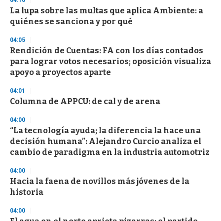
04:10
s
La lupa sobre las multas que aplica Ambiente: a
quiénes se sanciona y por qué
04:05
Rendición de Cuentas: FA con los días contados
para lograr votos necesarios; oposición visualiza
apoyo a proyectos aparte
04:01
Columna de APPCU: de cal y de arena
04:00
“La tecnología ayuda; la diferencia la hace una
decisión humana”: Alejandro Curcio analiza el
cambio de paradigma en la industria automotriz
04:00
Hacia la faena de novillos más jóvenes de la
historia
04:00