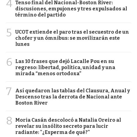
4
Tenso final del Nacional-Boston River:
discusiones, empujones y tres expulsados al
término del partido
5
UCOT extiende el paro tras el secuestro de un
chofer y un ómnibus: se movilizarán este
lunes
6
Las 10 frases que dejó Lacalle Pou en su
regreso: libertad, política, unidad y una
mirada “menos ortodoxa”
7
Así quedaron las tablas del Clausura, Anual y
Descenso tras la derrota de Nacional ante
Boston River
8
Moria Casán descolocó a Natalia Oreiro al
revelar su insólito secreto para lucir
radiante: "¿Esperma de qué?"