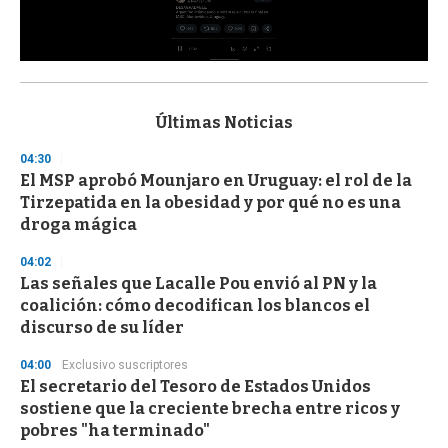
0
s
e
c
Últimas Noticias
o
n
04:30
d
El MSP aprobó Mounjaro en Uruguay: el rol de la
s
o
Tirzepatida en la obesidad y por qué no es una
f
droga mágica
3
3
s
04:02
e
Las señales que Lacalle Pou envió al PN y la
c
coalición: cómo decodifican los blancos el
o
n
discurso de su líder
d
s
04:00
Exclusivo suscriptores
El secretario del Tesoro de Estados Unidos
sostiene que la creciente brecha entre ricos y
pobres "ha terminado"