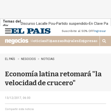
Temas del
Discurso Lacalle Pou
Partido suspendido
En Clave País
día:
Suscribite al 50% OFF
Ingresar
M
e
Noticias
Finanzas
Rurales
Empresas
n
M
u
o
s
t
EL PAÍS
NEGOCIOS
NOTICIAS
r
a
Economía latina retomará "la
r
b
velocidad de crucero"
�
s
q
u
13/12/2017, 06:00
e
d
Compartir esta noticia