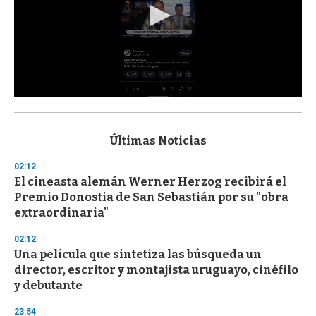
0
s
e
c
Últimas Noticias
o
n
02:12
d
El cineasta alemán Werner Herzog recibirá el
s
o
Premio Donostia de San Sebastián por su "obra
f
extraordinaria"
3
3
s
02:12
e
Una película que sintetiza las búsqueda un
c
director, escritor y montajista uruguayo, cinéfilo
o
n
y debutante
d
s
23:54