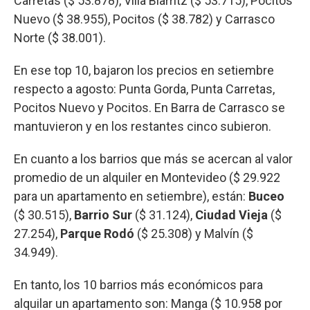
Carretas ($ 53.878), Villa Biarritz ($ 53.715), Pocitos
Nuevo ($ 38.955), Pocitos ($ 38.782) y Carrasco
Norte ($ 38.001).
En ese top 10, bajaron los precios en setiembre
respecto a agosto: Punta Gorda, Punta Carretas,
Pocitos Nuevo y Pocitos. En Barra de Carrasco se
mantuvieron y en los restantes cinco subieron.
En cuanto a los barrios que más se acercan al valor
promedio de un alquiler en Montevideo ($ 29.922
para un apartamento en setiembre), están:
Buceo
($ 30.515),
Barrio Sur
($ 31.124),
Ciudad Vieja
($
27.254),
Parque Rodó
($ 25.308) y Malvín ($
34.949).
En tanto, los 10 barrios más económicos para
alquilar un apartamento son: Manga ($ 10.958 por