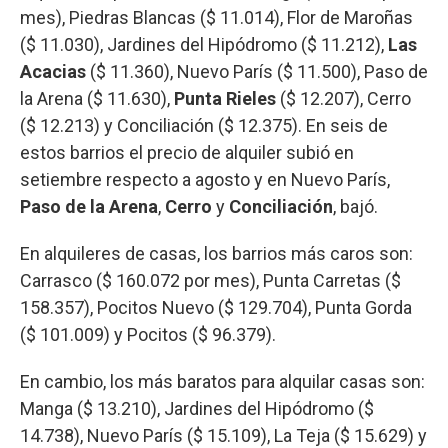
mes), Piedras Blancas ($ 11.014), Flor de Maroñas
($ 11.030), Jardines del Hipódromo ($ 11.212),
Las
Acacias
($ 11.360), Nuevo París ($ 11.500), Paso de
la Arena ($ 11.630),
Punta Rieles
($ 12.207), Cerro
($ 12.213) y Conciliación ($ 12.375). En seis de
estos barrios el precio de alquiler subió en
setiembre respecto a agosto y en Nuevo París,
Paso de la Arena
,
Cerro
y
Conciliación
, bajó.
En alquileres de casas, los barrios más caros son:
Carrasco ($ 160.072 por mes), Punta Carretas ($
158.357), Pocitos Nuevo ($ 129.704), Punta Gorda
($ 101.009) y Pocitos ($ 96.379).
En cambio, los más baratos para alquilar casas son:
Manga ($ 13.210), Jardines del Hipódromo ($
14.738), Nuevo París ($ 15.109), La Teja ($ 15.629) y