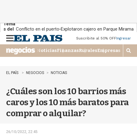
Tema
s del
Conflicto en el puerto
Explotaron cajero en Parque Miramar
día:
Suscribite al 50% OFF
Ingresar
M
e
Noticias
Finanzas
Rurales
Empresas
n
M
u
o
s
t
EL PAÍS
NEGOCIOS
NOTICIAS
r
a
¿Cuáles son los 10 barrios más
r
b
caros y los 10 más baratos para
�
s
comprar o alquilar?
q
u
e
d
26/10/2022, 22:45