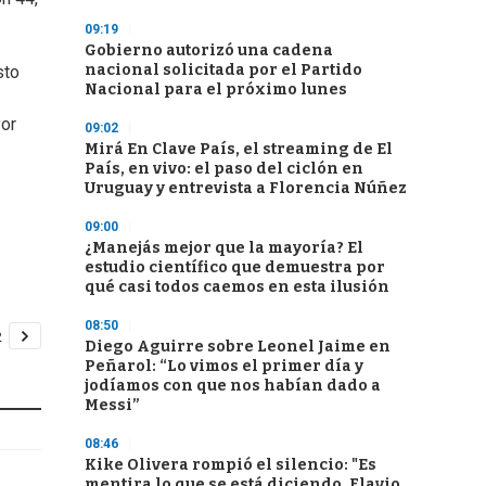
09:19
Gobierno autorizó una cadena
nacional solicitada por el Partido
sto
Nacional para el próximo lunes
yor
09:02
Mirá En Clave País, el streaming de El
País, en vivo: el paso del ciclón en
Uruguay y entrevista a Florencia Núñez
09:00
¿Manejás mejor que la mayoría? El
estudio científico que demuestra por
qué casi todos caemos en esta ilusión
08:50
Diego Aguirre sobre Leonel Jaime en
Peñarol: “Lo vimos el primer día y
jodíamos con que nos habían dado a
Messi”
08:46
Kike Olivera rompió el silencio: "Es
mentira lo que se está diciendo, Flavio