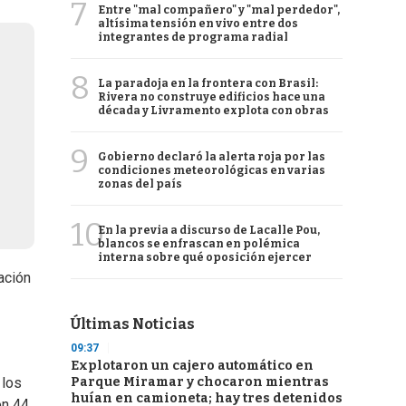
7
Entre "mal compañero" y "mal perdedor",
altísima tensión en vivo entre dos
integrantes de programa radial
8
La paradoja en la frontera con Brasil:
Rivera no construye edificios hace una
década y Livramento explota con obras
9
Gobierno declaró la alerta roja por las
condiciones meteorológicas en varias
zonas del país
10
En la previa a discurso de Lacalle Pou,
blancos se enfrascan en polémica
interna sobre qué oposición ejercer
ación
Últimas Noticias
09:37
Explotaron un cajero automático en
Parque Miramar y chocaron mientras
 los
huían en camioneta; hay tres detenidos
ón 44,