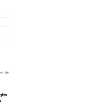
osa de
egión
a