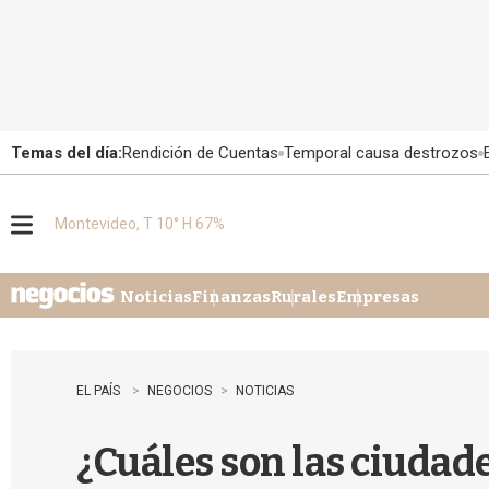
Temas del día:
Rendición de Cuentas
Temporal causa destrozos
Montevideo, T 10° H 67%
M
e
n
u
Noticias
Finanzas
Rurales
Empresas
EL PAÍS
NEGOCIOS
NOTICIAS
¿Cuáles son las ciudad