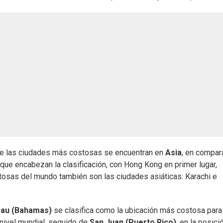
 de las ciudades más costosas se encuentran en
Asia
, en compar
que encabezan la clasificación, con Hong Kong en primer lugar,
osas del mundo también son las ciudades asiáticas: Karachi e
au (Bahamas)
se clasifica como la ubicación más costosa para
 nivel mundial, seguido de
San Juan (Puerto Rico)
, en la posici