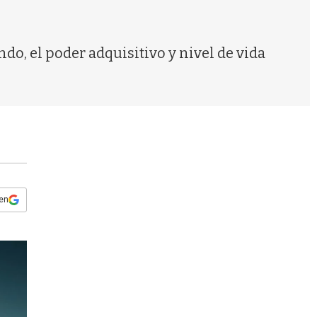
s
q
u
e
ndo, el poder adquisitivo y nivel de vida
d
a
 en