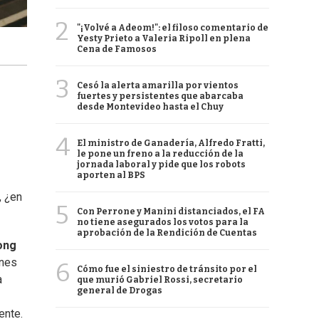
2
"¡Volvé a Adeom!": el filoso comentario de
Yesty Prieto a Valeria Ripoll en plena
Cena de Famosos
3
Cesó la alerta amarilla por vientos
fuertes y persistentes que abarcaba
desde Montevideo hasta el Chuy
4
El ministro de Ganadería, Alfredo Fratti,
le pone un freno a la reducción de la
jornada laboral y pide que los robots
aporten al BPS
, ¿en
5
Con Perrone y Manini distanciados, el FA
no tiene asegurados los votos para la
aprobación de la Rendición de Cuentas
ong
ones
6
Cómo fue el siniestro de tránsito por el
a
que murió Gabriel Rossi, secretario
general de Drogas
ente.