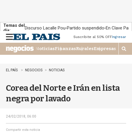
Temas del
Discurso Lacalle Pou
Partido suspendido
En Clave País
día:
Suscribite al 50% OFF
Ingresar
M
e
Noticias
Finanzas
Rurales
Empresas
n
M
u
o
s
t
EL PAÍS
NEGOCIOS
NOTICIAS
r
a
Corea del Norte e Irán en lista
r
b
negra por lavado
�
s
q
u
24/02/2018, 06:00
e
d
Compartir esta noticia