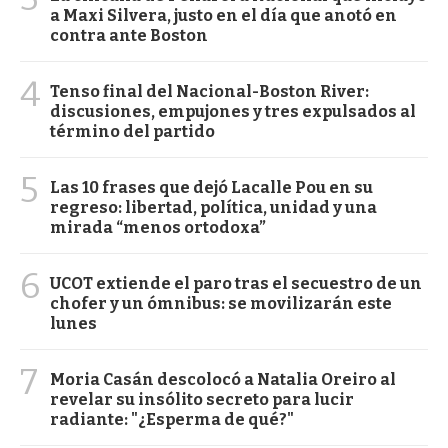
a Maxi Silvera, justo en el día que anotó en
contra ante Boston
4
Tenso final del Nacional-Boston River:
discusiones, empujones y tres expulsados al
término del partido
5
Las 10 frases que dejó Lacalle Pou en su
regreso: libertad, política, unidad y una
mirada “menos ortodoxa”
6
UCOT extiende el paro tras el secuestro de un
chofer y un ómnibus: se movilizarán este
lunes
7
Moria Casán descolocó a Natalia Oreiro al
revelar su insólito secreto para lucir
radiante: "¿Esperma de qué?"