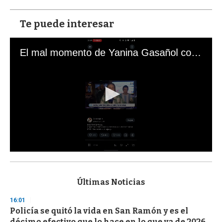
Te puede interesar
El mal momento de Yanina Gasañol con un hincha argentino en "Subrayado"
0
s
e
c
Últimas Noticias
o
n
16:01
d
Policía se quitó la vida en San Ramón y es el
s
o
décimo efectivo que lo hace en lo que va de 2026