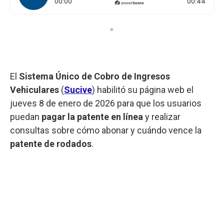
Tiempo transcurrido: 0 segundos
Durac
00:00
00:44
El
Sistema Único de Cobro de Ingresos
Vehiculares
(
Sucive
) habilitó su página web el
jueves 8 de enero de 2026 para que los usuarios
puedan
pagar la patente en línea
y realizar
consultas sobre cómo abonar y cuándo vence la
patente de rodados
.