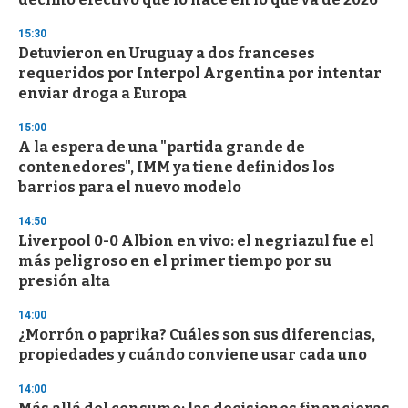
f
3
15:30
3
s
Detuvieron en Uruguay a dos franceses
e
requeridos por Interpol Argentina por intentar
c
enviar droga a Europa
o
n
d
15:00
s
A la espera de una "partida grande de
contenedores", IMM ya tiene definidos los
barrios para el nuevo modelo
14:50
Liverpool 0-0 Albion en vivo: el negriazul fue el
más peligroso en el primer tiempo por su
presión alta
14:00
¿Morrón o paprika? Cuáles son sus diferencias,
propiedades y cuándo conviene usar cada uno
14:00