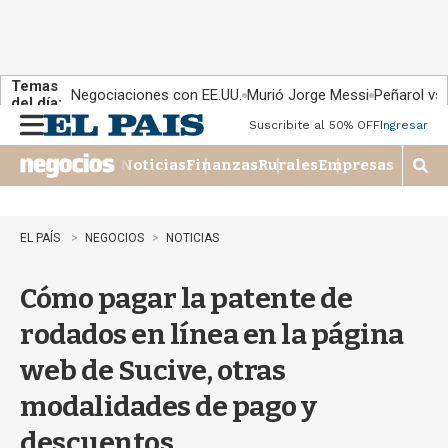
Temas
Negociaciones con EE.UU.
Murió Jorge Messi
Peñarol vs
del día:
Suscribite al 50% OFF
Ingresar
M
e
Noticias
Finanzas
Rurales
Empresas
n
M
u
o
s
t
EL PAÍS
NEGOCIOS
NOTICIAS
r
a
Cómo pagar la patente de
r
b
rodados en línea en la página
�
s
web de Sucive, otras
q
u
modalidades de pago y
e
d
descuentos