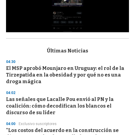
0
s
e
c
Últimas Noticias
o
n
04:30
d
El MSP aprobó Mounjaro en Uruguay: el rol de la
s
o
Tirzepatida en la obesidad y por qué no es una
f
droga mágica
3
3
s
04:02
e
Las señales que Lacalle Pou envió al PN y la
c
coalición: cómo decodifican los blancos el
o
n
discurso de su líder
d
s
04:00
Exclusivo suscriptores
"Los costos del acuerdo en la construcción se