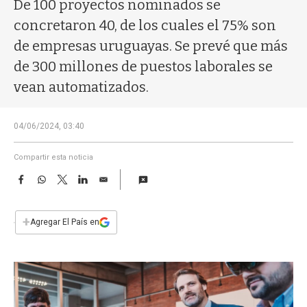
a
De 100 proyectos nominados se
concretaron 40, de los cuales el 75% son
de empresas uruguayas. Se prevé que más
de 300 millones de puestos laborales se
vean automatizados.
04/06/2024, 03:40
Compartir esta noticia
F
W
T
L
E
a
h
w
i
m
c
a
i
n
a
e
t
t
k
i
+
Agregar El País en
b
s
t
e
l
o
A
e
d
o
p
r
I
k
p
n