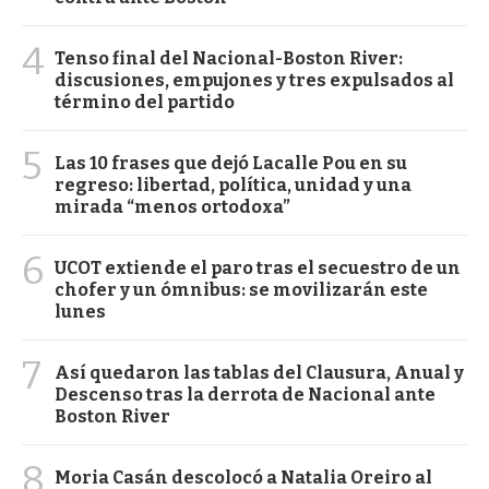
4
Tenso final del Nacional-Boston River:
discusiones, empujones y tres expulsados al
término del partido
5
Las 10 frases que dejó Lacalle Pou en su
regreso: libertad, política, unidad y una
mirada “menos ortodoxa”
6
UCOT extiende el paro tras el secuestro de un
chofer y un ómnibus: se movilizarán este
lunes
7
Así quedaron las tablas del Clausura, Anual y
Descenso tras la derrota de Nacional ante
Boston River
8
Moria Casán descolocó a Natalia Oreiro al