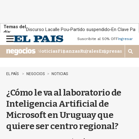
Temas del
Discurso Lacalle Pou
Partido suspendido
En Clave País
día:
Suscribite al 50% OFF
Ingresar
M
e
Noticias
Finanzas
Rurales
Empresas
n
M
u
o
s
t
EL PAÍS
NEGOCIOS
NOTICIAS
r
a
¿Cómo le va al laboratorio de
r
b
Inteligencia Artificial de
�
s
Microsoft en Uruguay que
q
u
quiere ser centro regional?
e
d