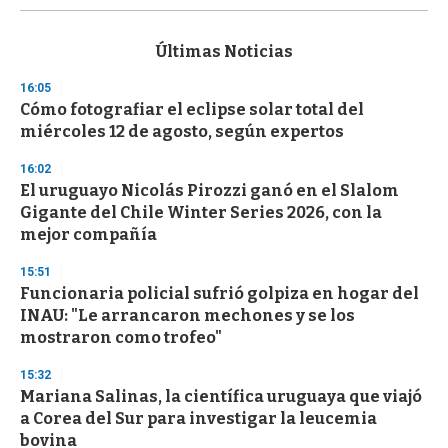
s
e
c
Últimas Noticias
o
n
16:05
d
Cómo fotografiar el eclipse solar total del
s
o
miércoles 12 de agosto, según expertos
f
3
16:02
3
s
El uruguayo Nicolás Pirozzi ganó en el Slalom
e
Gigante del Chile Winter Series 2026, con la
c
mejor compañía
o
n
d
15:51
s
Funcionaria policial sufrió golpiza en hogar del
INAU: "Le arrancaron mechones y se los
mostraron como trofeo"
15:32
Mariana Salinas, la científica uruguaya que viajó
a Corea del Sur para investigar la leucemia
bovina