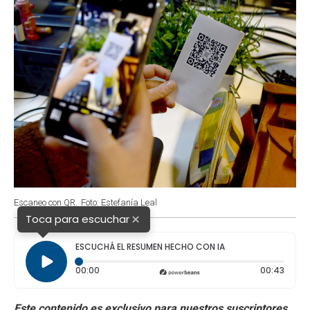
k
p
n
Escaneo con QR.
Foto: Estefanía Leal
×
Toca para escuchar
ESCUCHÁ EL RESUMEN HECHO CON IA
Tiempo transcurrido: 0 segundos
Durac
00:00
00:43