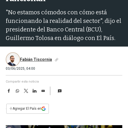
a
"No estamos cómodos con cómo está
funcionando la realidad del sector", dijo el
presidente del Banco Central (BCU),
Guillermo Tolosa en diálogo con El País.
Fabián Tiscornia
03/06/2025, 04:00
Compartir esta noticia
F
W
T
L
E
a
h
w
i
m
c
a
i
n
a
e
t
t
k
i
+
Agregar El País en
b
s
t
e
l
o
A
e
d
o
p
r
I