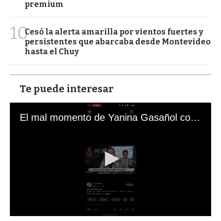
premium
10
Cesó la alerta amarilla por vientos fuertes y
persistentes que abarcaba desde Montevideo
hasta el Chuy
Te puede interesar
El mal momento de Yanina Gasañol con un hincha argentino en "Subrayado"
0