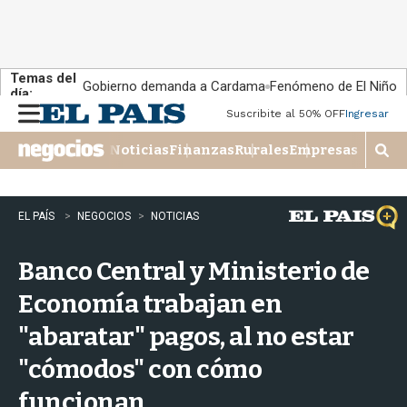
Temas del
Gobierno demanda a Cardama
Fenómeno de El Niño
día:
Suscribite al 50% OFF
Ingresar
M
e
Noticias
Finanzas
Rurales
Empresas
n
M
u
o
s
t
EL PAÍS
NEGOCIOS
NOTICIAS
r
a
Banco Central y Ministerio de
r
b
Economía trabajan en
�
s
"abaratar" pagos, al no estar
q
u
"cómodos" con cómo
e
d
funcionan