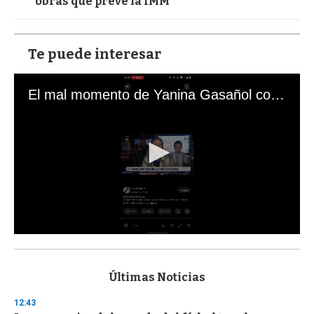
obras que prevé la IMM
Te puede interesar
El mal momento de Yanina Gasañol con un hincha argentino en "Subrayado"
0
s
e
c
Últimas Noticias
o
n
12:43
d