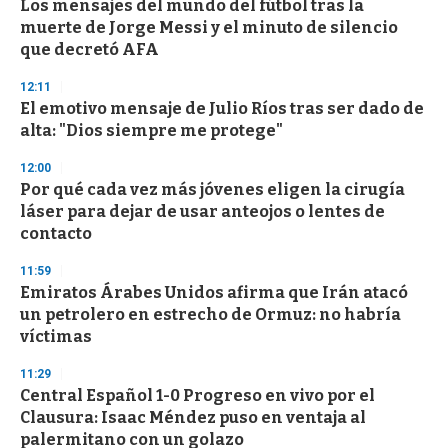
Los mensajes del mundo del fútbol tras la
s
o
muerte de Jorge Messi y el minuto de silencio
f
que decretó AFA
3
3
s
12:11
e
El emotivo mensaje de Julio Ríos tras ser dado de
c
alta: "Dios siempre me protege"
o
n
d
12:00
s
Por qué cada vez más jóvenes eligen la cirugía
láser para dejar de usar anteojos o lentes de
contacto
11:59
Emiratos Árabes Unidos afirma que Irán atacó
un petrolero en estrecho de Ormuz: no habría
víctimas
11:29
Central Español 1-0 Progreso en vivo por el
Clausura: Isaac Méndez puso en ventaja al
palermitano con un golazo