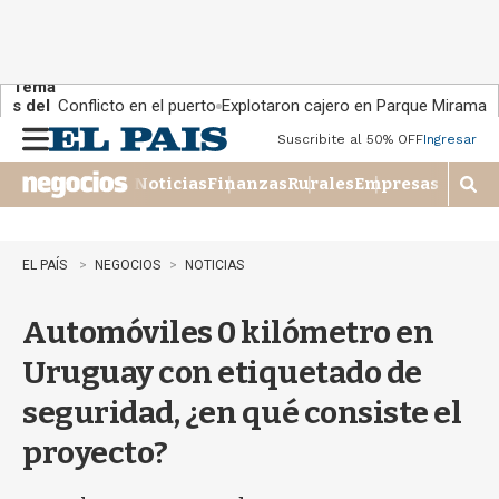
Tema
s del
Conflicto en el puerto
Explotaron cajero en Parque Miramar
día:
Suscribite al 50% OFF
Ingresar
M
e
Noticias
Finanzas
Rurales
Empresas
n
M
u
o
s
t
EL PAÍS
NEGOCIOS
NOTICIAS
r
a
Automóviles 0 kilómetro en
r
b
Uruguay con etiquetado de
�
s
seguridad, ¿en qué consiste el
q
u
proyecto?
e
d