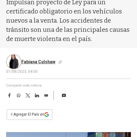
a
Impulsan proyecto de Ley para un
certificado obligatorio en los vehículos
nuevos a la venta. Los accidentes de
tránsito son una de las principales causas
de muerte violenta en el país.
Fabiana Culshaw
01/08/2023, 04:00
Compartir esta noticia
F
W
T
L
E
a
h
w
i
m
c
a
i
n
a
e
t
t
k
i
+
Agregar El País en
b
s
t
e
l
o
A
e
d
o
p
r
I
k
p
n