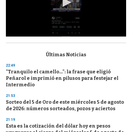
0
s
e
c
Últimas Noticias
o
n
22:49
d
"Tranquilo el camello...": la frase que eligió
s
o
Peñarol e imprimió en pilusos para festejar el
f
Intermedio
3
3
s
21:53
e
Sorteo del 5 de Oro de este miércoles 5 de agosto
c
de 2026: números sorteados, pozos y aciertos
o
n
d
21:19
s
Esta es la cotización del dólar hoy en pesos