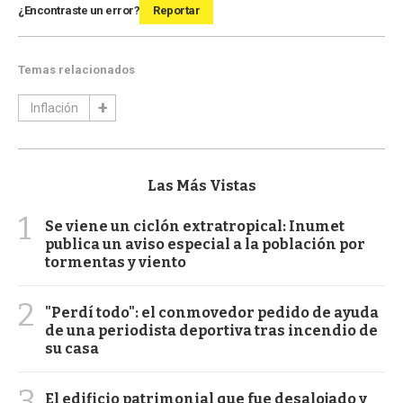
¿Encontraste un error?
Reportar
Temas relacionados
Inflación
Las Más Vistas
1
Se viene un ciclón extratropical: Inumet
publica un aviso especial a la población por
tormentas y viento
2
"Perdí todo": el conmovedor pedido de ayuda
de una periodista deportiva tras incendio de
su casa
3
El edificio patrimonial que fue desalojado y