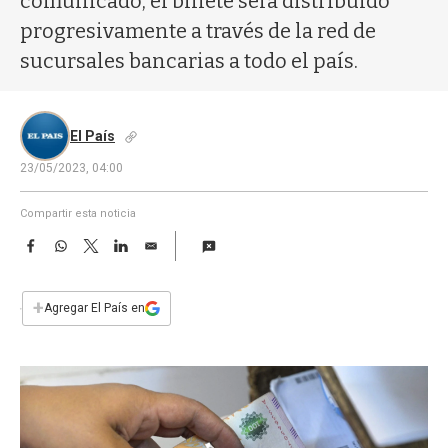
comunicado, el billete será distribuido
a
progresivamente a través de la red de
sucursales bancarias a todo el país.
El País
23/05/2023, 04:00
Compartir esta noticia
F
W
T
L
E
a
h
w
i
m
c
a
i
n
a
e
t
t
k
i
+
Agregar El País en
b
s
t
e
l
o
A
e
d
o
p
r
I
k
p
n