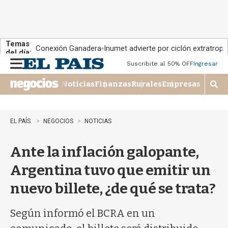
Temas
Conexión Ganadera
Inumet advierte por ciclón extratropi
del día:
Suscribite al 50% OFF
Ingresar
M
e
Noticias
Finanzas
Rurales
Empresas
n
M
u
o
s
t
EL PAÍS
NEGOCIOS
NOTICIAS
r
a
Ante la inflación galopante,
r
b
Argentina tuvo que emitir un
�
s
nuevo billete, ¿de qué se trata?
q
u
e
Según informó el BCRA en un
d