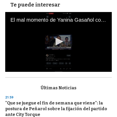
Te puede interesar
El mal momento de Yanina Gasañol con un hincha argentino en "Subrayado"
0
s
e
c
Últimas Noticias
o
n
21:59
d
"Que se juegue el fin de semana que viene": la
s
o
postura de Peñarol sobre la fijación del partido
f
ante City Torque
3