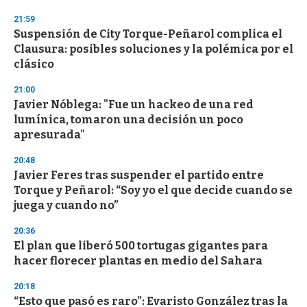
3
s
21:59
e
Suspensión de City Torque-Peñarol complica el
c
Clausura: posibles soluciones y la polémica por el
o
n
clásico
d
s
21:00
Javier Nóblega: "Fue un hackeo de una red
lumínica, tomaron una decisión un poco
apresurada"
20:48
Javier Feres tras suspender el partido entre
Torque y Peñarol: “Soy yo el que decide cuando se
juega y cuando no”
20:36
El plan que liberó 500 tortugas gigantes para
hacer florecer plantas en medio del Sahara
20:18
“Esto que pasó es raro”: Evaristo González tras la