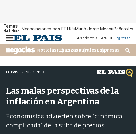
Temas
Negociaciones con EE.UU.
Murió Jorge Messi
Peñarol vs
del día:
Suscribite al 50% OFF
Ingresar
M
e
Noticias
Finanzas
Rurales
Empresas
n
M
u
o
s
t
EL PAÍS
NEGOCIOS
r
a
Las malas perspectivas de la
r
b
inflación en Argentina
�
s
q
Economistas advierten sobre "dinámica
u
complicada" de la suba de precios.
e
d