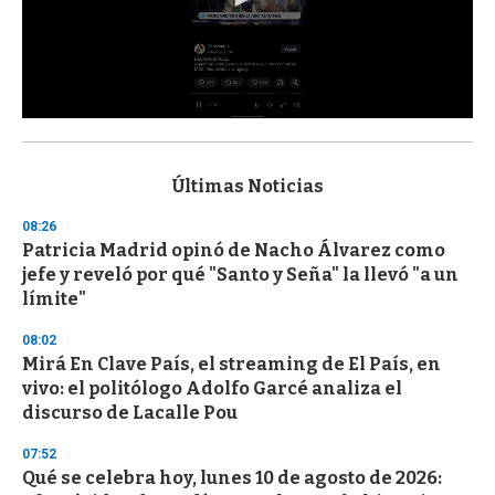
0
s
e
c
Últimas Noticias
o
n
08:26
d
Patricia Madrid opinó de Nacho Álvarez como
s
o
jefe y reveló por qué "Santo y Seña" la llevó "a un
f
límite"
3
3
s
08:02
e
Mirá En Clave País, el streaming de El País, en
c
vivo: el politólogo Adolfo Garcé analiza el
o
n
discurso de Lacalle Pou
d
s
07:52
Qué se celebra hoy, lunes 10 de agosto de 2026: