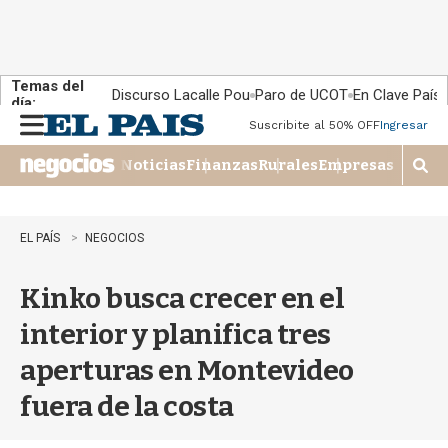
Temas del
Discurso Lacalle Pou
Paro de UCOT
En Clave País
día:
Suscribite al 50% OFF
Ingresar
M
e
Noticias
Finanzas
Rurales
Empresas
n
M
u
o
s
t
EL PAÍS
NEGOCIOS
r
a
Kinko busca crecer en el
r
b
interior y planifica tres
�
s
aperturas en Montevideo
q
u
fuera de la costa
e
d