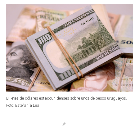
o
p
r
I
k
p
n
Billetes de dólares estadounidenses sobre unos de pesos uruguayos.
Foto: Estefanía Leal