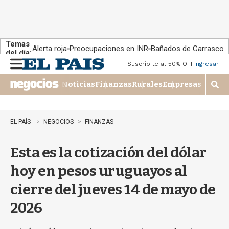
Temas
Alerta roja
Preocupaciones en INR
Bañados de Carrasco
del día:
Suscribite al 50% OFF
Ingresar
M
e
Noticias
Finanzas
Rurales
Empresas
n
M
u
o
s
t
EL PAÍS
NEGOCIOS
FINANZAS
r
a
Esta es la cotización del dólar
r
b
hoy en pesos uruguayos al
�
s
cierre del jueves 14 de mayo de
q
u
2026
e
d