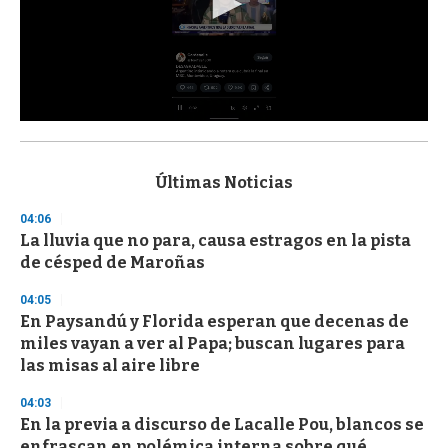
0
s
e
c
Últimas Noticias
o
n
04:06
d
La lluvia que no para, causa estragos en la pista
s
o
de césped de Maroñas
f
3
04:05
3
s
En Paysandú y Florida esperan que decenas de
e
miles vayan a ver al Papa; buscan lugares para
c
las misas al aire libre
o
n
d
04:03
s
En la previa a discurso de Lacalle Pou, blancos se
enfrascan en polémica interna sobre qué