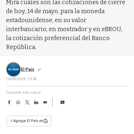
a
Mirá cuáles son las cotizaciones de cierre
de hoy, 14 de mayo, para la moneda
estadounidense, en su valor
interbancario, en mostrador y en eBROU,
la cotización preferencial del Banco
República.
El País
14/05/2026, 19:45
Compartir esta noticia
F
W
T
L
E
a
h
w
i
m
c
a
i
n
a
e
t
t
k
i
+
Agregar El País en
b
s
t
e
l
o
A
e
d