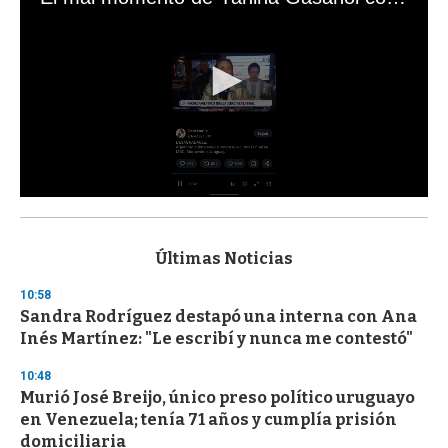
0
s
e
c
Últimas Noticias
o
n
10:58
d
Sandra Rodríguez destapó una interna con Ana
s
o
Inés Martínez: "Le escribí y nunca me contestó"
f
3
10:48
3
s
Murió José Breijo, único preso político uruguayo
e
en Venezuela; tenía 71 años y cumplía prisión
c
domiciliaria
o