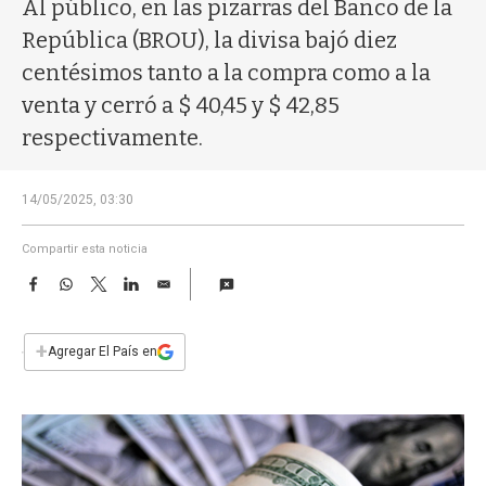
a
Al público, en las pizarras del Banco de la
República (BROU), la divisa bajó diez
centésimos tanto a la compra como a la
venta y cerró a $ 40,45 y $ 42,85
respectivamente.
14/05/2025, 03:30
Compartir esta noticia
F
W
T
L
E
a
h
w
i
m
c
a
i
n
a
e
t
t
k
i
+
Agregar El País en
b
s
t
e
l
o
A
e
d
o
p
r
I
k
p
n