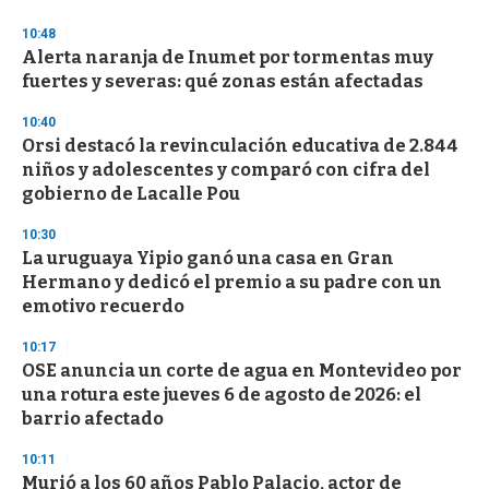
n
d
10:48
s
Alerta naranja de Inumet por tormentas muy
fuertes y severas: qué zonas están afectadas
10:40
Orsi destacó la revinculación educativa de 2.844
niños y adolescentes y comparó con cifra del
gobierno de Lacalle Pou
10:30
La uruguaya Yipio ganó una casa en Gran
Hermano y dedicó el premio a su padre con un
emotivo recuerdo
10:17
OSE anuncia un corte de agua en Montevideo por
una rotura este jueves 6 de agosto de 2026: el
barrio afectado
10:11
Murió a los 60 años Pablo Palacio, actor de