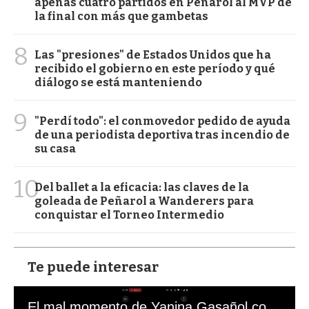
apenas cuatro partidos en Peñarol al MVP de
la final con más que gambetas
8
Las "presiones" de Estados Unidos que ha
recibido el gobierno en este período y qué
diálogo se está manteniendo
9
"Perdí todo": el conmovedor pedido de ayuda
de una periodista deportiva tras incendio de
su casa
10
Del ballet a la eficacia: las claves de la
goleada de Peñarol a Wanderers para
conquistar el Torneo Intermedio
Te puede interesar
El mal momento de Yanina Gasañol con un hincha argentino en "Subrayado"