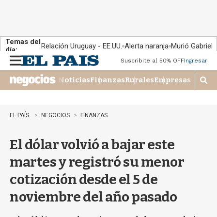
Temas del
Relación Uruguay - EE.UU.
Alerta naranja
Murió Gabriel 
día:
Suscribite al 50% OFF
Ingresar
M
e
Noticias
Finanzas
Rurales
Empresas
n
M
u
o
s
t
EL PAÍS
NEGOCIOS
FINANZAS
r
a
El dólar volvió a bajar este
r
b
martes y registró su menor
�
s
cotización desde el 5 de
q
u
noviembre del año pasado
e
d