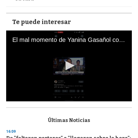
Te puede interesar
El mal momento de Yanina Gasañol con un hincha argentino en "Subrayado"
0
s
e
c
Últimas Noticias
o
n
16:09
d
s