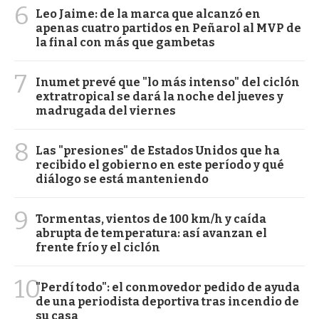
6
Leo Jaime: de la marca que alcanzó en
apenas cuatro partidos en Peñarol al MVP de
la final con más que gambetas
7
Inumet prevé que "lo más intenso" del ciclón
extratropical se dará la noche del jueves y
madrugada del viernes
8
Las "presiones" de Estados Unidos que ha
recibido el gobierno en este período y qué
diálogo se está manteniendo
9
Tormentas, vientos de 100 km/h y caída
abrupta de temperatura: así avanzan el
frente frío y el ciclón
10
"Perdí todo": el conmovedor pedido de ayuda
de una periodista deportiva tras incendio de
su casa