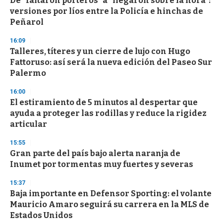
De "faltaron porteros" a "llegaron sobre la hora":
o
versiones por líos entre la Policía e hinchas de
f
Peñarol
3
3
s
16:09
e
Talleres, títeres y un cierre de lujo con Hugo
c
Fattoruso: así será la nueva edición del Paseo Sur
o
n
Palermo
d
s
16:00
El estiramiento de 5 minutos al despertar que
ayuda a proteger las rodillas y reduce la rigidez
articular
15:55
Gran parte del país bajo alerta naranja de
Inumet por tormentas muy fuertes y severas
15:37
Baja importante en Defensor Sporting: el volante
Mauricio Amaro seguirá su carrera en la MLS de
Estados Unidos