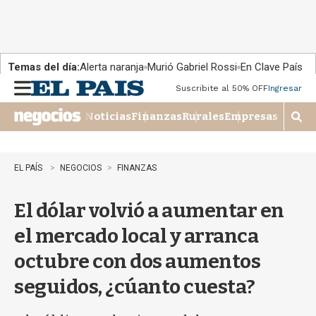
Temas del día:
Alerta naranja
Murió Gabriel Rossi
En Clave País
Suscribite al 50% OFF
Ingresar
M
e
Noticias
Finanzas
Rurales
Empresas
n
M
u
o
s
t
EL PAÍS
NEGOCIOS
FINANZAS
r
a
El dólar volvió a aumentar en
r
b
el mercado local y arranca
�
s
octubre con dos aumentos
q
u
seguidos, ¿cúanto cuesta?
e
d