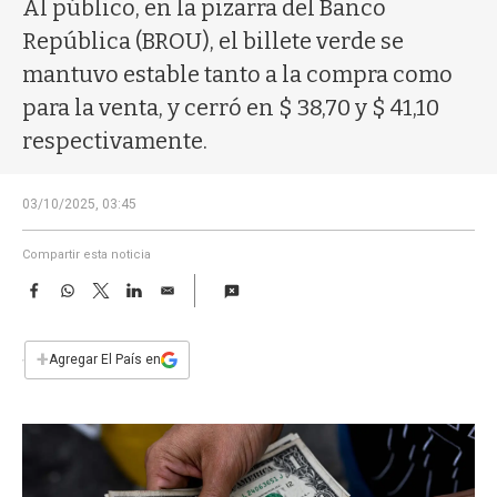
a
Al público, en la pizarra del Banco
República (BROU), el billete verde se
mantuvo estable tanto a la compra como
para la venta, y cerró en $ 38,70 y $ 41,10
respectivamente.
03/10/2025, 03:45
Compartir esta noticia
F
W
T
L
E
a
h
w
i
m
c
a
i
n
a
e
t
t
k
i
+
Agregar El País en
b
s
t
e
l
o
A
e
d
o
p
r
I
k
p
n