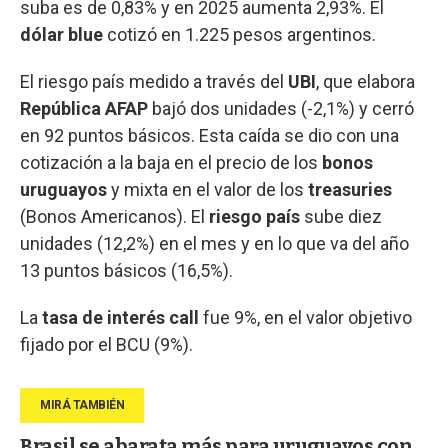
suba es de 0,83% y en 2025 aumenta 2,93%. El
dólar blue
cotizó en 1.225 pesos argentinos.
El riesgo país medido a través del
UBI
, que elabora
República AFAP
bajó dos unidades (-2,1%) y cerró
en 92 puntos básicos. Esta caída se dio con una
cotización a la baja en el precio de los
bonos
uruguayos
y mixta en el valor de los
treasuries
(Bonos Americanos). El
riesgo país
sube diez
unidades (12,2%) en el mes y en lo que va del año
13 puntos básicos (16,5%).
La
tasa de interés call
fue 9%, en el valor objetivo
fijado por el BCU (9%).
Brasil se abarata más para uruguayos con