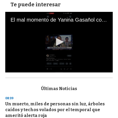
Te puede interesar
El mal momento de Yanina Gasañol con un hincha argentino en "Subrayado"
0
s
e
c
Últimas Noticias
o
n
08:09
d
Un muerto, miles de personas sin luz, árboles
s
o
caídos y techos volados por el temporal que
f
ameritó alerta roja
3