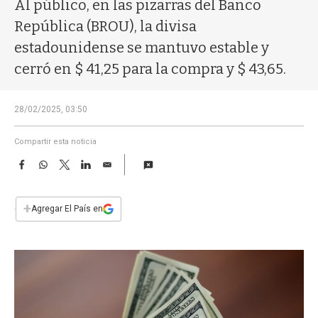
a
Al público, en las pizarras del Banco
República (BROU), la divisa
estadounidense se mantuvo estable y
cerró en $ 41,25 para la compra y $ 43,65.
28/02/2025, 03:50
Compartir esta noticia
F
W
T
L
E
a
h
w
i
m
c
a
i
n
a
e
t
t
k
i
+
Agregar El País en
b
s
t
e
l
o
A
e
d
o
p
r
I
k
p
n