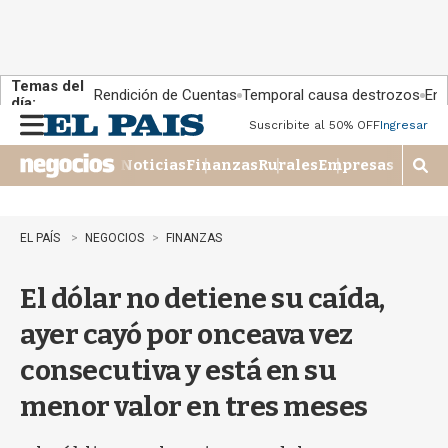
Temas del
Rendición de Cuentas
Temporal causa destrozos
En 
día:
Suscribite al 50% OFF
Ingresar
M
e
Noticias
Finanzas
Rurales
Empresas
n
M
u
o
s
t
EL PAÍS
NEGOCIOS
FINANZAS
r
a
El dólar no detiene su caída,
r
b
ayer cayó por onceava vez
�
s
consecutiva y está en su
q
u
menor valor en tres meses
e
d