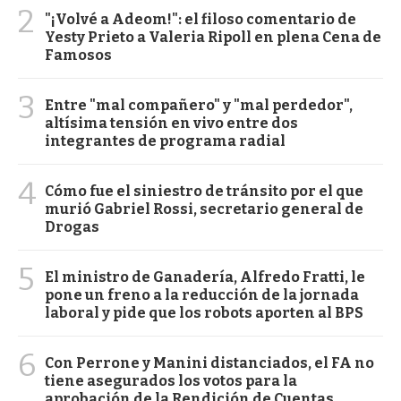
2
"¡Volvé a Adeom!": el filoso comentario de
Yesty Prieto a Valeria Ripoll en plena Cena de
Famosos
3
Entre "mal compañero" y "mal perdedor",
altísima tensión en vivo entre dos
integrantes de programa radial
4
Cómo fue el siniestro de tránsito por el que
murió Gabriel Rossi, secretario general de
Drogas
5
El ministro de Ganadería, Alfredo Fratti, le
pone un freno a la reducción de la jornada
laboral y pide que los robots aporten al BPS
6
Con Perrone y Manini distanciados, el FA no
tiene asegurados los votos para la
aprobación de la Rendición de Cuentas