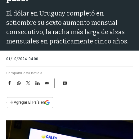
a
El dólar en Uruguay completó en
setiembre su sexto aumento mensual
consecutivo, la racha más larga de alzas
mensuales en prácticamente cinco años.
01/10/2024, 04:00
Compartir esta noticia
F
W
T
L
E
a
h
w
i
m
c
a
i
n
a
e
t
t
k
i
+
Agregar El País en
b
s
t
e
l
o
A
e
d
o
p
r
I
k
p
n