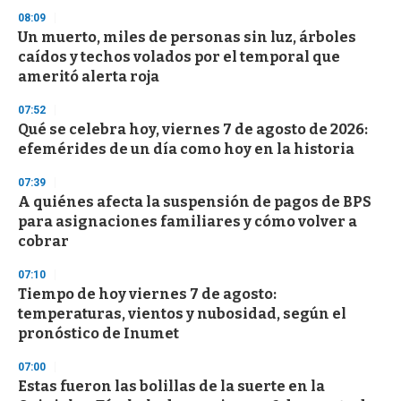
3
s
08:09
e
Un muerto, miles de personas sin luz, árboles
c
caídos y techos volados por el temporal que
o
n
ameritó alerta roja
d
s
07:52
Qué se celebra hoy, viernes 7 de agosto de 2026:
efemérides de un día como hoy en la historia
07:39
A quiénes afecta la suspensión de pagos de BPS
para asignaciones familiares y cómo volver a
cobrar
07:10
Tiempo de hoy viernes 7 de agosto:
temperaturas, vientos y nubosidad, según el
pronóstico de Inumet
07:00
Estas fueron las bolillas de la suerte en la