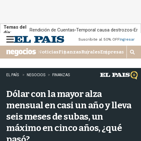
Temas del
Rendición de Cuentas
Temporal causa destrozos
En 
día:
Suscribite al 50% OFF
Ingresar
M
e
Noticias
Finanzas
Rurales
Empresas
n
M
u
o
s
t
EL PAÍS
NEGOCIOS
FINANZAS
r
a
Dólar con la mayor alza
r
b
mensual en casi un año y lleva
�
s
seis meses de subas, un
q
u
máximo en cinco años, ¿qué
e
d
pasó?