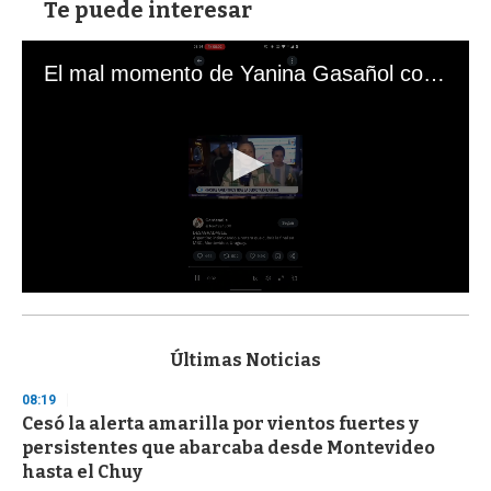
Te puede interesar
El mal momento de Yanina Gasañol con un hincha argentino en "Subrayado"
0
s
e
c
Últimas Noticias
o
n
08:19
d
Cesó la alerta amarilla por vientos fuertes y
s
o
persistentes que abarcaba desde Montevideo
f
hasta el Chuy
3