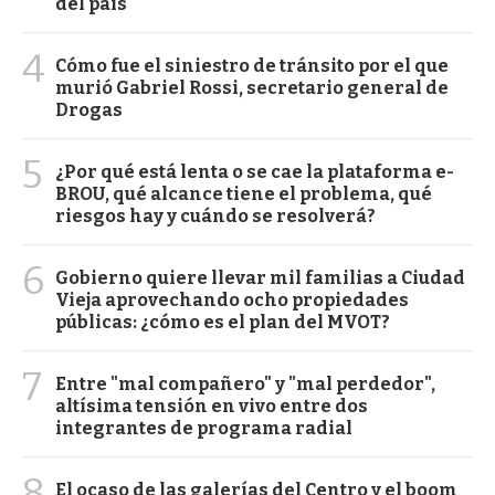
del país
4
Cómo fue el siniestro de tránsito por el que
murió Gabriel Rossi, secretario general de
Drogas
5
¿Por qué está lenta o se cae la plataforma e-
BROU, qué alcance tiene el problema, qué
riesgos hay y cuándo se resolverá?
6
Gobierno quiere llevar mil familias a Ciudad
Vieja aprovechando ocho propiedades
públicas: ¿cómo es el plan del MVOT?
7
Entre "mal compañero" y "mal perdedor",
altísima tensión en vivo entre dos
integrantes de programa radial
8
El ocaso de las galerías del Centro y el boom