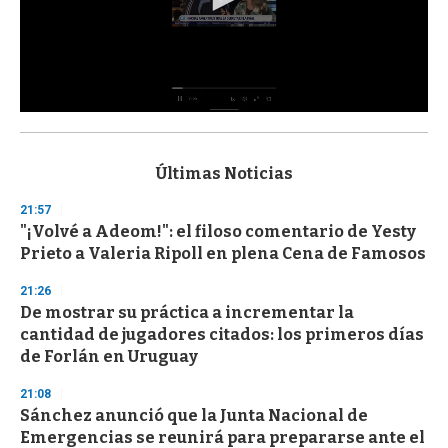
0
s
e
c
Últimas Noticias
o
n
21:57
d
"¡Volvé a Adeom!": el filoso comentario de Yesty
s
o
Prieto a Valeria Ripoll en plena Cena de Famosos
f
3
21:26
3
s
De mostrar su práctica a incrementar la
e
cantidad de jugadores citados: los primeros días
c
de Forlán en Uruguay
o
n
d
21:08
s
Sánchez anunció que la Junta Nacional de
Emergencias se reunirá para prepararse ante el