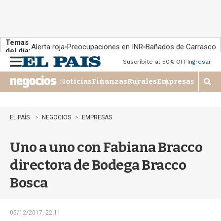
Temas
Alerta roja
Preocupaciones en INR
Bañados de Carrasco
del día:
Suscribite al 50% OFF
Ingresar
M
e
Noticias
Finanzas
Rurales
Empresas
n
M
u
o
s
t
EL PAÍS
NEGOCIOS
EMPRESAS
r
a
Uno a uno con Fabiana Bracco
r
b
directora de Bodega Bracco
�
s
Bosca
q
u
e
d
05/12/2017, 22:11