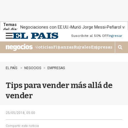
Temas
Negociaciones con EE.UU.
Murió Jorge Messi
Peñarol vs
del día:
Suscribite al 50% OFF
Ingresar
M
e
Noticias
Finanzas
Rurales
Empresas
n
M
u
o
s
t
EL PAÍS
NEGOCIOS
EMPRESAS
r
a
Tips para vender más allá de
r
b
vender
�
s
q
u
25/05/2018, 05:00
e
d
Compartir esta noticia