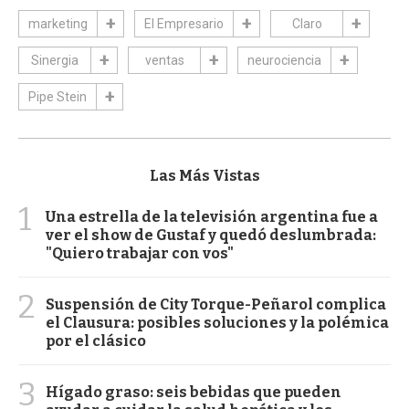
marketing
El Empresario
Claro
Sinergia
ventas
neurociencia
Pipe Stein
Las Más Vistas
1
Una estrella de la televisión argentina fue a
ver el show de Gustaf y quedó deslumbrada:
"Quiero trabajar con vos"
2
Suspensión de City Torque-Peñarol complica
el Clausura: posibles soluciones y la polémica
por el clásico
3
Hígado graso: seis bebidas que pueden