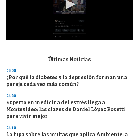
0
s
e
c
Últimas Noticias
o
n
05:00
d
¿Por qué la diabetes y la depresión forman una
s
o
pareja cada vez más común?
f
3
04:30
3
s
Experto en medicina del estrés llega a
e
Montevideo: las claves de Daniel López Rosetti
c
para vivir mejor
o
n
d
04:10
s
La lupa sobre las multas que aplica Ambiente: a