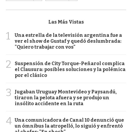
Las Más Vistas
1
Una estrella de la televisión argentina fue a
ver el show de Gustaf y quedó deslumbrada:
"Quiero trabajar con vos"
2
Suspensión de City Torque-Peñarol complica
el Clausura: posibles soluciones y la polémica
por el clásico
3
Jugaban Uruguay Montevideo y Paysandú,
tiraron la pelota afuera y se produjo un
insólito accidente en la ruta
4
Una comunicadora de Canal 10 denunció que
un ómnibus la atropelló, lo siguió y enfrentó
al chofer: "En shock"