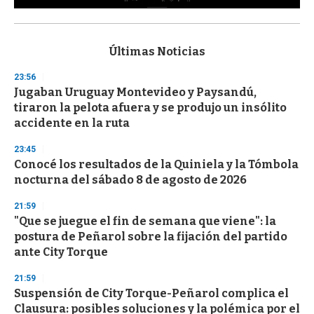
0
s
e
c
Últimas Noticias
o
n
23:56
d
Jugaban Uruguay Montevideo y Paysandú,
s
o
tiraron la pelota afuera y se produjo un insólito
f
accidente en la ruta
3
3
s
23:45
e
Conocé los resultados de la Quiniela y la Tómbola
c
nocturna del sábado 8 de agosto de 2026
o
n
d
21:59
s
"Que se juegue el fin de semana que viene": la
postura de Peñarol sobre la fijación del partido
ante City Torque
21:59
Suspensión de City Torque-Peñarol complica el
Clausura: posibles soluciones y la polémica por el