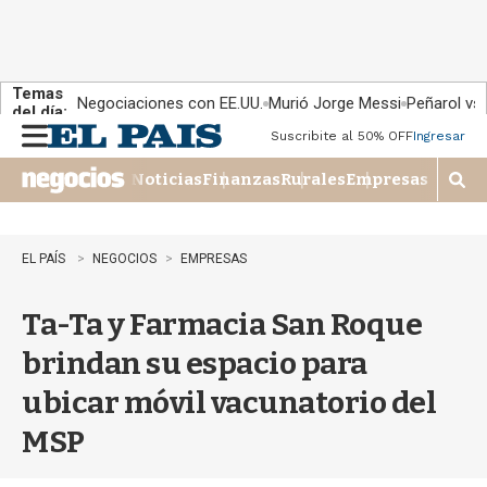
Temas
Negociaciones con EE.UU.
Murió Jorge Messi
Peñarol vs
del día:
Suscribite al 50% OFF
Ingresar
M
e
Noticias
Finanzas
Rurales
Empresas
n
M
u
o
s
t
EL PAÍS
NEGOCIOS
EMPRESAS
r
a
Ta-Ta y Farmacia San Roque
r
b
brindan su espacio para
�
s
ubicar móvil vacunatorio del
q
u
MSP
e
d