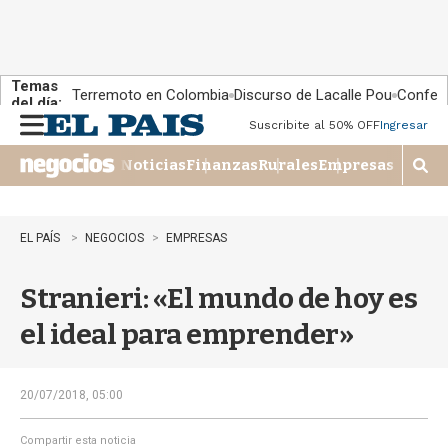
Temas
Terremoto en Colombia
Discurso de Lacalle Pou
Confere
del día:
Suscribite al 50% OFF
Ingresar
M
e
Noticias
Finanzas
Rurales
Empresas
n
M
u
o
s
t
EL PAÍS
NEGOCIOS
EMPRESAS
r
a
Stranieri: «El mundo de hoy es
r
b
el ideal para emprender»
�
s
q
u
20/07/2018, 05:00
e
d
Compartir esta noticia