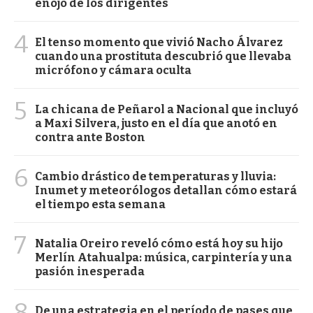
enojo de los dirigentes
4
El tenso momento que vivió Nacho Álvarez
cuando una prostituta descubrió que llevaba
micrófono y cámara oculta
5
La chicana de Peñarol a Nacional que incluyó
a Maxi Silvera, justo en el día que anotó en
contra ante Boston
6
Cambio drástico de temperaturas y lluvia:
Inumet y meteorólogos detallan cómo estará
el tiempo esta semana
7
Natalia Oreiro reveló cómo está hoy su hijo
Merlín Atahualpa: música, carpintería y una
pasión inesperada
8
De una estrategia en el período de pases que