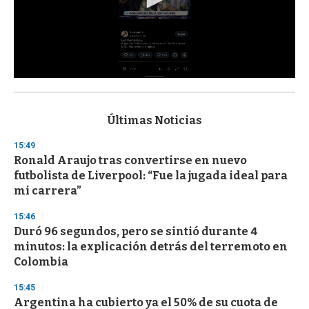
0
s
e
c
Últimas Noticias
o
n
15:49
d
Ronald Araujo tras convertirse en nuevo
s
o
futbolista de Liverpool: “Fue la jugada ideal para
f
mi carrera”
3
3
s
15:46
e
Duró 96 segundos, pero se sintió durante 4
c
minutos: la explicación detrás del terremoto en
o
n
Colombia
d
s
15:45
Argentina ha cubierto ya el 50% de su cuota de