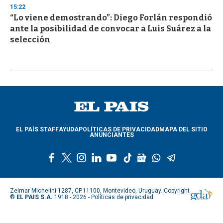
15:22
“Lo viene demostrando”: Diego Forlán respondió
ante la posibilidad de convocar a Luis Suárez a la
selección
EL PAÍS STAFF
AYUDA
POLÍTICAS DE PRIVACIDAD
MAPA DEL SITIO
ANUNCIANTES
f
t
i
l
y
t
g
w
t
a
w
n
i
o
i
o
h
e
c
i
s
n
u
k
o
a
l
e
t
t
k
t
t
g
t
e
Zelmar Michelini 1287, CP.11100, Montevideo, Uruguay. Copyright
b
t
a
e
u
o
l
s
g
®
EL PAIS S.A.
1918 - 2026 -
Políticas de privacidad
o
e
g
d
b
k
e
a
r
o
r
r
i
e
n
p
a