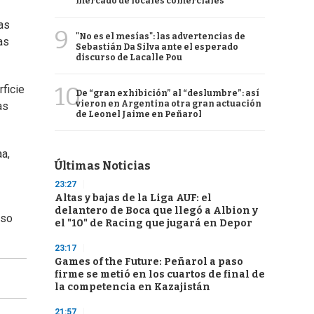
mercado de locales comerciales
as
9
"No es el mesías": las advertencias de
as
Sebastián Da Silva ante el esperado
discurso de Lacalle Pou
10
ficie
De “gran exhibición” al “deslumbre”: así
vieron en Argentina otra gran actuación
as
de Leonel Jaime en Peñarol
aa,
Últimas Noticias
23:27
Altas y bajas de la Liga AUF: el
delantero de Boca que llegó a Albion y
oso
el "10" de Racing que jugará en Depor
23:17
Games of the Future: Peñarol a paso
firme se metió en los cuartos de final de
la competencia en Kazajistán
21:57