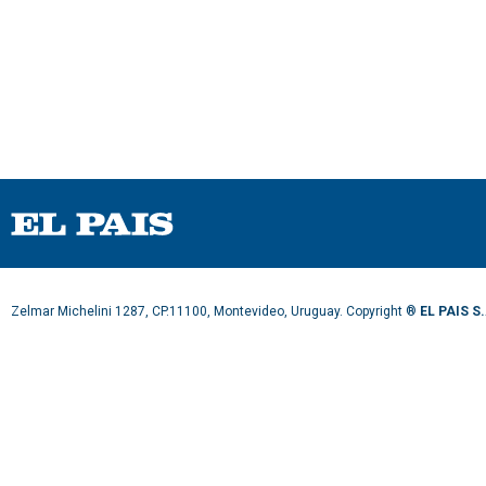
o
n
d
s
V
o
l
u
m
e
9
0
%
Zelmar Michelini 1287, CP.11100, Montevideo, Uruguay. Copyright ®
EL PAIS S.