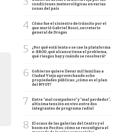
3
condiciones meteorológicas en varias
zonas del país
4
Cómo fue el siniestro de tránsito por el
que murió Gabriel Rossi, secretario
general de Drogas
5
¿Por qué está lenta o se cae la plataforma
e-BROU, qué alcance tiene el problema,
qué riesgos hay y cuándo se resolverá?
6
Gobierno quiere llevar mil familias a
Ciudad Vieja aprovechando ocho
propiedades públicas: ¿cómo es el plan
del MVOT?
7
Entre "mal compañero" y "mal perdedor",
altísima tensión en vivo entre dos
integrantes de programa radial
8
El ocaso de las galerías del Centro y el
boom en Pocitos: cómo se reconfigura el