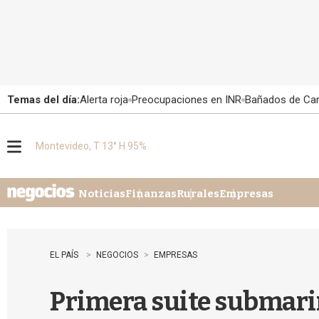
Temas del día:
Alerta roja
Preocupaciones en INR
Bañados de Ca
Montevideo, T 13° H 95%
M
e
n
u
Noticias
Finanzas
Rurales
Empresas
EL PAÍS
NEGOCIOS
EMPRESAS
Primera suite submarin