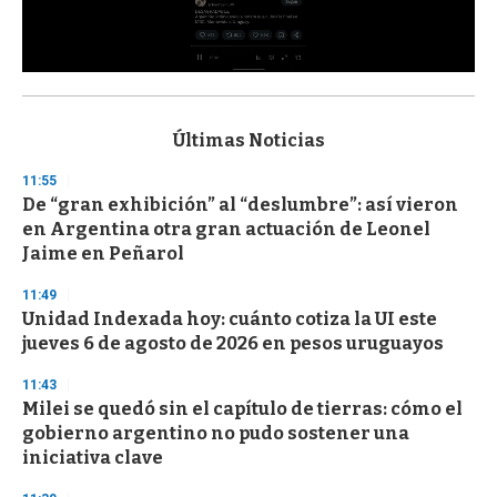
0
s
e
c
Últimas Noticias
o
n
11:55
d
De “gran exhibición” al “deslumbre”: así vieron
s
o
en Argentina otra gran actuación de Leonel
f
Jaime en Peñarol
3
3
s
11:49
e
Unidad Indexada hoy: cuánto cotiza la UI este
c
jueves 6 de agosto de 2026 en pesos uruguayos
o
n
d
11:43
s
Milei se quedó sin el capítulo de tierras: cómo el
gobierno argentino no pudo sostener una
iniciativa clave