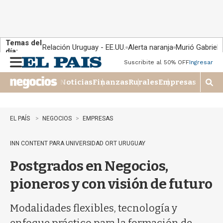
Temas del
Relación Uruguay - EE.UU.
Alerta naranja
Murió Gabriel 
día:
Suscribite al 50% OFF
Ingresar
M
e
Noticias
Finanzas
Rurales
Empresas
n
M
u
o
s
t
EL PAÍS
NEGOCIOS
EMPRESAS
r
a
INN CONTENT PARA UNIVERSIDAD ORT URUGUAY
r
b
Postgrados en Negocios,
�
s
pioneros y con visión de futuro
q
u
e
Modalidades flexibles, tecnología y
d