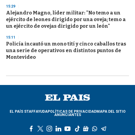
15:29
Alejandro Magno, líder militar: "No temo a un
ejército de leones dirigido por una oveja; temo a
un ejército de ovejas dirigido por un león"
15:11
Policía incautó un mono tití y cinco caballos tras
una serie de operativos en distintos puntos de
Montevideo
EL PAÍS STAFF
AYUDA
POLÍTICAS DE PRIVACIDAD
MAPA DEL SITIO
ANUNCIANTES
f
t
i
l
y
t
g
w
t
a
w
n
i
o
i
o
h
e