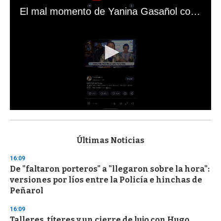
El mal momento de Yanina Gasañol con un hincha argentino en "Subrayado"
0
s
e
c
Últimas Noticias
o
n
16:09
d
De "faltaron porteros" a "llegaron sobre la hora":
s
o
versiones por líos entre la Policía e hinchas de
f
Peñarol
3
3
s
16:09
e
Talleres, títeres y un cierre de lujo con Hugo