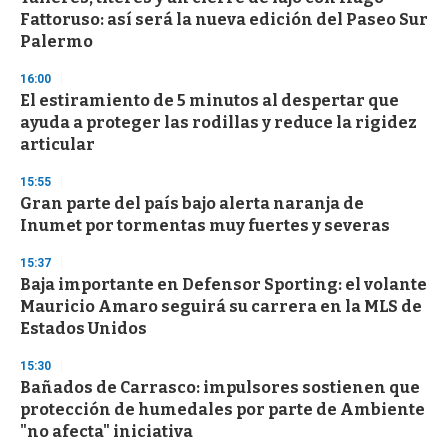
c
Fattoruso: así será la nueva edición del Paseo Sur
o
n
Palermo
d
s
16:00
El estiramiento de 5 minutos al despertar que
ayuda a proteger las rodillas y reduce la rigidez
articular
15:55
Gran parte del país bajo alerta naranja de
Inumet por tormentas muy fuertes y severas
15:37
Baja importante en Defensor Sporting: el volante
Mauricio Amaro seguirá su carrera en la MLS de
Estados Unidos
15:30
Bañados de Carrasco: impulsores sostienen que
protección de humedales por parte de Ambiente
"no afecta" iniciativa