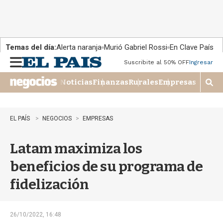
Temas del día:
Alerta naranja
Murió Gabriel Rossi
En Clave País
Suscribite al 50% OFF
Ingresar
M
e
Noticias
Finanzas
Rurales
Empresas
n
M
u
o
s
t
EL PAÍS
NEGOCIOS
EMPRESAS
r
a
Latam maximiza los
r
b
beneficios de su programa de
�
s
fidelización
q
u
e
d
26/10/2022, 16:48