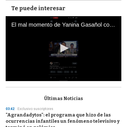
Te puede interesar
El mal momento de Yanina Gasañol con un hincha argentino en "Subrayado"
0
s
e
c
Últimas Noticias
o
n
03:42
Exclusivo suscriptores
d
"Agrandadytos": el programa que hizo de las
s
o
ocurrencias infantiles un fenómeno televisivo y
f