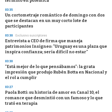
terminó en polémica
3
3
s
03:35
e
Un cortometraje romántico de domingo con dos
c
que se destacan en un muy corto lote de
o
n
participantes
d
s
03:30
Exclusivo suscriptores
Entrevista a CEO de firma que maneja
patrimonios Insigneo: "Uruguay es una plaza que
inspira confianza; sería difícil no estar"
03:30
"Está mejor de lo que pensábamos": la grata
impresión que produjo Rubén Botta en Nacional y
el rol a cumplir
03:27
Paola Botti: su historia de amor en Canal 10, el
romance que desmintió con un famoso y lo que
trató en terapia