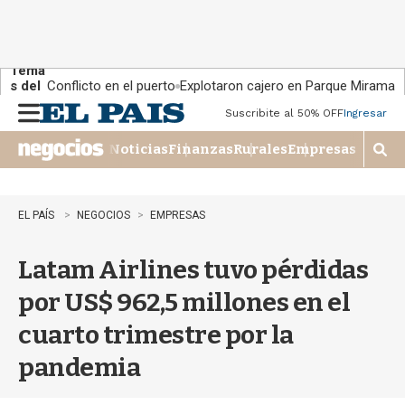
Tema
s del
Conflicto en el puerto
Explotaron cajero en Parque Miramar
día:
Suscribite al 50% OFF
Ingresar
M
e
Noticias
Finanzas
Rurales
Empresas
n
M
u
o
s
t
EL PAÍS
NEGOCIOS
EMPRESAS
r
a
Latam Airlines tuvo pérdidas
r
b
por US$ 962,5 millones en el
�
s
cuarto trimestre por la
q
u
pandemia
e
d