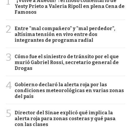
1
"¡Volvé a Adeom!": el filoso comentario de
Yesty Prieto a Valeria Ripoll en plena Cena de
Famosos
2
Entre "mal compañero" y "mal perdedor",
altísima tensión en vivo entre dos
integrantes de programa radial
3
Cómo fue el siniestro de tránsito por el que
murió Gabriel Rossi, secretario general de
Drogas
4
Gobierno declaró la alerta roja por las
condiciones meteorológicas en varias zonas
del país
5
Director del Sinae explicó qué implica la
alerta roja para zonas costeras y qué pasa
con las clases