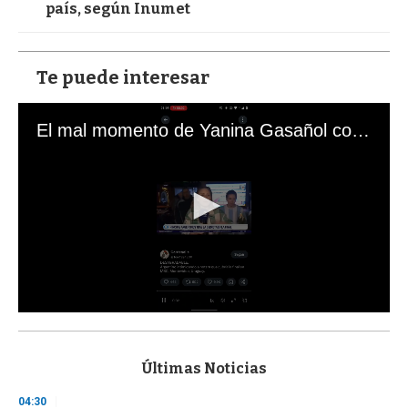
país, según Inumet
Te puede interesar
El mal momento de Yanina Gasañol con un hincha argentino en "Subrayado"
0
s
e
c
Últimas Noticias
o
n
04:30
d