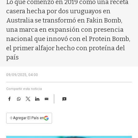
Lo que comenzó en 2019 como una receta
a
casera hecha por dos uruguayos en
Australia se transformó en Fakin Bomb,
una marca en expansión con presencia
nacional que innovó con el Protein Bomb,
el primer alfajor hecho con proteína del
país
09/09/2025, 04:00
Compartir esta noticia
F
W
T
L
E
a
h
w
i
m
c
a
i
n
a
e
t
t
k
i
+
Agregar El País en
b
s
t
e
l
o
A
e
d
o
p
r
I