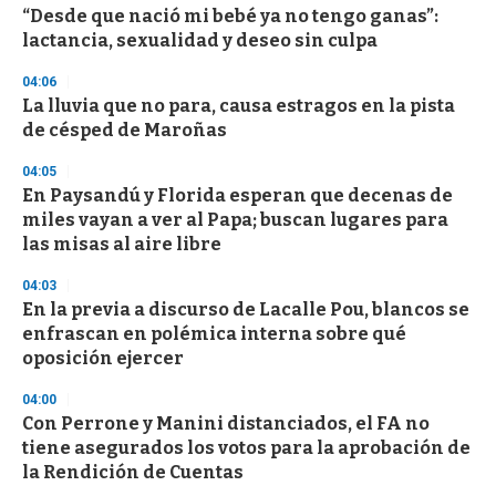
“Desde que nació mi bebé ya no tengo ganas”:
s
o
lactancia, sexualidad y deseo sin culpa
f
3
04:06
3
s
La lluvia que no para, causa estragos en la pista
e
de césped de Maroñas
c
o
04:05
n
d
En Paysandú y Florida esperan que decenas de
s
miles vayan a ver al Papa; buscan lugares para
las misas al aire libre
04:03
En la previa a discurso de Lacalle Pou, blancos se
enfrascan en polémica interna sobre qué
oposición ejercer
04:00
Con Perrone y Manini distanciados, el FA no
tiene asegurados los votos para la aprobación de
la Rendición de Cuentas