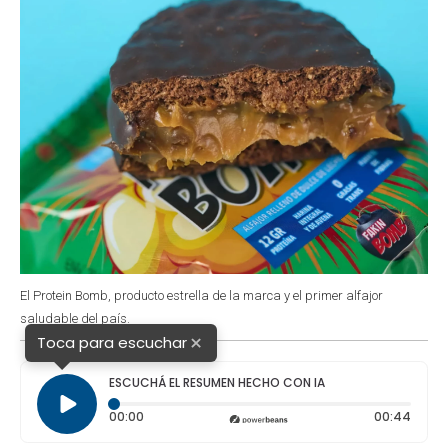
k
p
n
El Protein Bomb, producto estrella de la marca y el primer alfajor
saludable del país.
×
Toca para escuchar
ESCUCHÁ EL RESUMEN HECHO CON IA
Tiempo transcurrido: 0 segundos
Durac
00:00
00:44