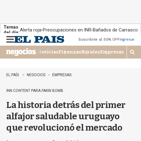
Temas
Alerta roja
Preocupaciones en INR
Bañados de Carrasco
del día:
Suscribite al 50% OFF
Ingresar
M
e
Noticias
Finanzas
Rurales
Empresas
n
M
u
o
s
t
EL PAÍS
NEGOCIOS
EMPRESAS
r
a
INN CONTENT PARA FAKIN BOMB
r
b
La historia detrás del primer
�
s
alfajor saludable uruguayo
q
u
que revolucionó el mercado
e
d