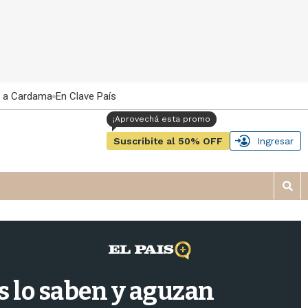
 a Cardama
En Clave País
Suscribite al 50% OFF
Ingresar
M
o
s
t
r
a
r
as lo saben y aguzan
b
�