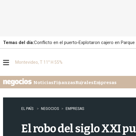
Temas del día:
Conflicto en el puerto
Explotaron cajero en Parque
Montevideo, T 11° H 55%
M
e
n
u
Noticias
Finanzas
Rurales
Empresas
EL PAÍS
NEGOCIOS
EMPRESAS
El robo del siglo XXI p