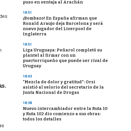
puso en ventaja al Arachán
18:51
ades
¡Bombazo! En España afirman que
Ronald Araujo deja Barcelona y será
nuevo jugador del Liverpool de
Inglaterra
18:51
n
Liga Uruguaya: Peñarol completó su
plantel al firmar con un
puertorriqueño que puede ser rival de
Uruguay
18:43
"Mezcla de dolor y gratitud": Orsi
as.
asistió al velorio del secretario de la
Junta Nacional de Drogas
18:38
Nuevo intercambiador entre la Ruta 10
y Ruta 102 dio comienzo a sus obras:
todos los detalles
as