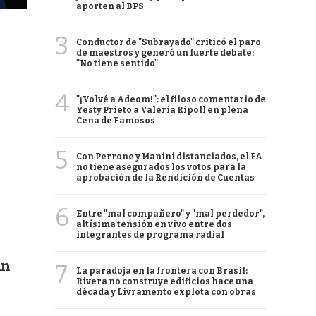
aporten al BPS
3
Conductor de "Subrayado" criticó el paro
de maestros y generó un fuerte debate:
"No tiene sentido"
4
"¡Volvé a Adeom!": el filoso comentario de
Yesty Prieto a Valeria Ripoll en plena
Cena de Famosos
5
Con Perrone y Manini distanciados, el FA
no tiene asegurados los votos para la
aprobación de la Rendición de Cuentas
6
Entre "mal compañero" y "mal perdedor",
altísima tensión en vivo entre dos
integrantes de programa radial
an
7
La paradoja en la frontera con Brasil:
Rivera no construye edificios hace una
década y Livramento explota con obras