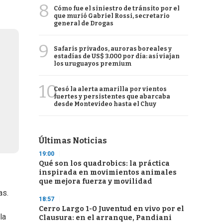
8
Cómo fue el siniestro de tránsito por el
que murió Gabriel Rossi, secretario
general de Drogas
9
Safaris privados, auroras boreales y
estadías de US$ 3.000 por día: así viajan
los uruguayos premium
10
Cesó la alerta amarilla por vientos
fuertes y persistentes que abarcaba
desde Montevideo hasta el Chuy
Últimas Noticias
19:00
Qué son los quadrobics: la práctica
inspirada en movimientos animales
que mejora fuerza y movilidad
as.
18:57
Cerro Largo 1-0 Juventud en vivo por el
la
Clausura: en el arranque, Pandiani