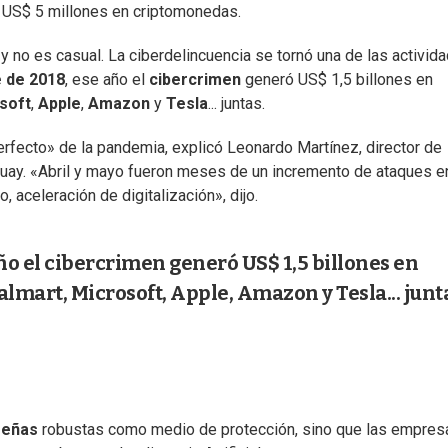
ó US$ 5 millones en criptomonedas.
y no es casual. La ciberdelincuencia se tornó una de las activid
 de 2018
, ese año el
cibercrimen
generó US$ 1,5 billones en
soft
,
Apple
,
Amazon
y
Tesla
... juntas.
fecto» de la pandemia, explicó Leonardo Martínez, director de
guay. «Abril y mayo fueron meses de un incremento de ataques e
o, aceleración de digitalización», dijo.
ño el cibercrimen generó US$ 1,5 billones en
mart, Microsoft, Apple, Amazon y Tesla... junt
señas
robustas como medio de protección, sino que las empres