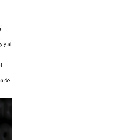
el
,
y y al
l
an de