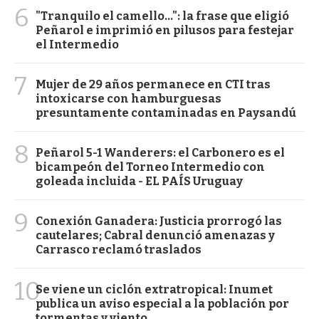
6
"Tranquilo el camello...": la frase que eligió
Peñarol e imprimió en pilusos para festejar
el Intermedio
7
Mujer de 29 años permanece en CTI tras
intoxicarse con hamburguesas
presuntamente contaminadas en Paysandú
8
Peñarol 5-1 Wanderers: el Carbonero es el
bicampeón del Torneo Intermedio con
goleada incluida - EL PAÍS Uruguay
9
Conexión Ganadera: Justicia prorrogó las
cautelares; Cabral denunció amenazas y
Carrasco reclamó traslados
10
Se viene un ciclón extratropical: Inumet
publica un aviso especial a la población por
tormentas y viento