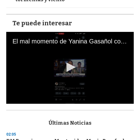
Te puede interesar
El mal momento de Yanina Gasañol con un hincha argentino en "Subrayado"
0
s
e
c
Últimas Noticias
o
n
02:05
d