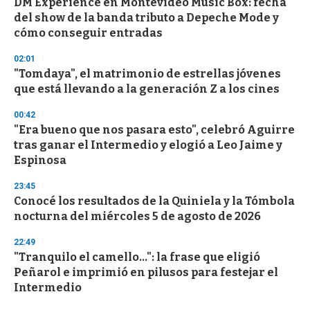
DM Experience en Montevideo Music Box: fecha
s
o
del show de la banda tributo a Depeche Mode y
f
cómo conseguir entradas
3
3
s
02:01
e
"Tomdaya", el matrimonio de estrellas jóvenes
c
que está llevando a la generación Z a los cines
o
n
d
00:42
s
"Era bueno que nos pasara esto", celebró Aguirre
tras ganar el Intermedio y elogió a Leo Jaime y
Espinosa
23:45
Conocé los resultados de la Quiniela y la Tómbola
nocturna del miércoles 5 de agosto de 2026
22:49
"Tranquilo el camello...": la frase que eligió
Peñarol e imprimió en pilusos para festejar el
Intermedio