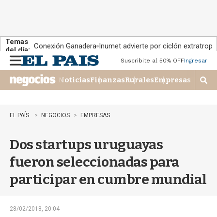
Temas
Conexión Ganadera
Inumet advierte por ciclón extratropi
del día:
Suscribite al 50% OFF
Ingresar
M
e
Noticias
Finanzas
Rurales
Empresas
n
M
u
o
s
t
EL PAÍS
NEGOCIOS
EMPRESAS
r
a
Dos startups uruguayas
r
b
fueron seleccionadas para
�
s
participar en cumbre mundial
q
u
e
d
28/02/2018, 20:04