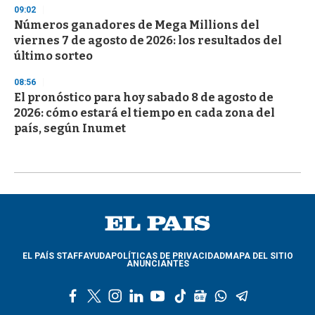
09:02
Números ganadores de Mega Millions del
viernes 7 de agosto de 2026: los resultados del
último sorteo
08:56
El pronóstico para hoy sabado 8 de agosto de
2026: cómo estará el tiempo en cada zona del
país, según Inumet
EL PAÍS STAFF
AYUDA
POLÍTICAS DE PRIVACIDAD
MAPA DEL SITIO
ANUNCIANTES
f
t
i
l
y
t
g
w
t
a
w
n
i
o
i
o
h
e