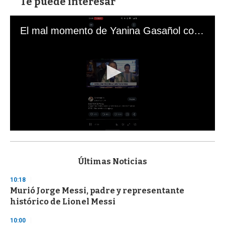
Te puede interesar
El mal momento de Yanina Gasañol con un hincha argentino en "Subrayado"
0
s
e
c
Últimas Noticias
o
n
10:18
d
Murió Jorge Messi, padre y representante
s
o
histórico de Lionel Messi
f
3
10:00
3