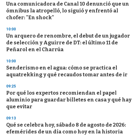
s
Una comunicadora de Canal 10 denunció que un
e
ómnibus la atropelló, lo siguió y enfrentó al
c
chofer: "En shock"
o
n
d
10:00
s
Un arquero de renombre, el debut de un jugador
de selección y Aguirre de DT: el último 11 de
Peñarol en el Charrúa
10:00
Senderismo en el agua: cómo se practica el
aquatrekking y qué recaudos tomar antes de ir
09:25
Por qué los expertos recomiendan el papel
aluminio para guardar billetes en casa y qué hay
que evitar
09:13
Qué se celebra hoy, sábado 8 de agosto de 2026:
efemérides de un día como hoy en la historia