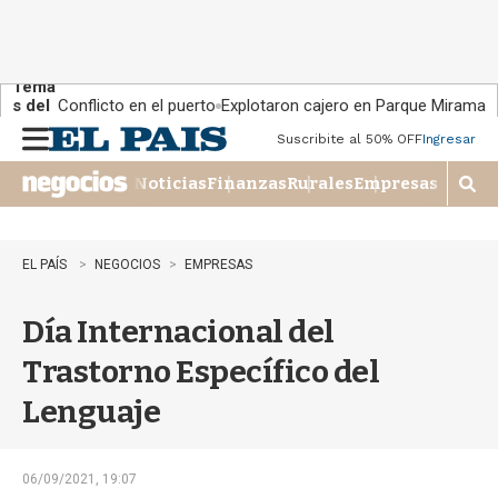
Tema
s del
Conflicto en el puerto
Explotaron cajero en Parque Miramar
día:
Suscribite al 50% OFF
Ingresar
M
e
Noticias
Finanzas
Rurales
Empresas
n
M
u
o
s
t
EL PAÍS
NEGOCIOS
EMPRESAS
r
a
Día Internacional del
r
b
Trastorno Específico del
�
s
Lenguaje
q
u
e
d
06/09/2021, 19:07