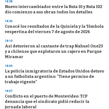
s
18:38
e
Nuevo intercambiador entre la Ruta 10 y Ruta 102
c
dio comienzo a sus obras: todos los detalles
o
n
d
18:30
s
Conocé los resultados de la Quiniela y la Tómbola
vespertina del viernes 7 de agosto de 2026
18:10
Así detuvieron al cantante de trap Nahuel One23
y a chilenos que explotaron un cajero en Parque
Miramar
18:09
La policía inmigratoria de Estados Unidos detuvo
a un futbolista argentino: "Tiene permiso de
trabajo vigente"
18:07
Conflicto en el puerto de Montevideo: TCP
denuncia que el sindicato pidió reducir la
jornada laboral