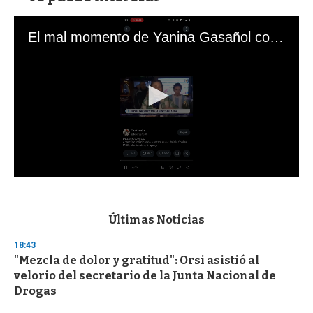
El mal momento de Yanina Gasañol con un hincha argentino en "Subrayado"
0
s
e
c
Últimas Noticias
o
n
18:43
d
"Mezcla de dolor y gratitud": Orsi asistió al
s
o
velorio del secretario de la Junta Nacional de
f
Drogas
3
3