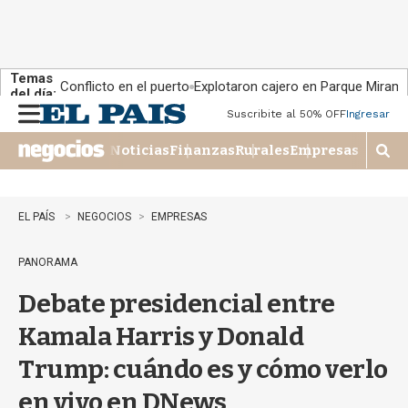
Temas
Conflicto en el puerto
Explotaron cajero en Parque Miram
del día:
Suscribite al 50% OFF
Ingresar
M
e
Noticias
Finanzas
Rurales
Empresas
n
M
u
o
s
t
EL PAÍS
NEGOCIOS
EMPRESAS
r
a
PANORAMA
r
b
Debate presidencial entre
�
s
Kamala Harris y Donald
q
u
Trump: cuándo es y cómo verlo
e
d
en vivo en DNews