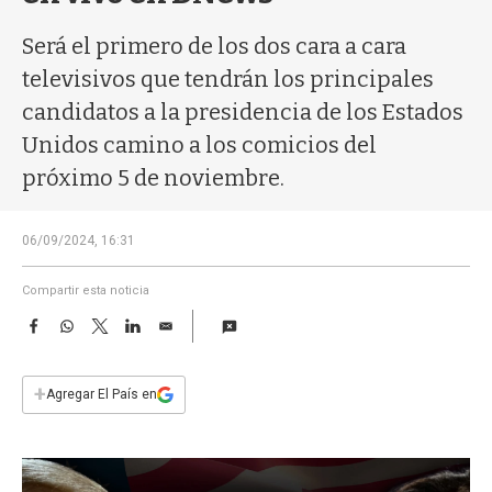
a
Será el primero de los dos cara a cara
televisivos que tendrán los principales
candidatos a la presidencia de los Estados
Unidos camino a los comicios del
próximo 5 de noviembre.
06/09/2024, 16:31
Compartir esta noticia
F
W
T
L
E
a
h
w
i
m
c
a
i
n
a
e
t
t
k
i
+
Agregar El País en
b
s
t
e
l
o
A
e
d
o
p
r
I
k
p
n