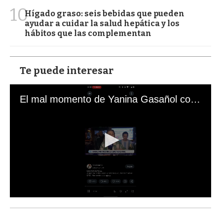
10
Hígado graso: seis bebidas que pueden
ayudar a cuidar la salud hepática y los
hábitos que las complementan
Te puede interesar
El mal momento de Yanina Gasañol con un hincha argentino en "Subrayado"
0
s
e