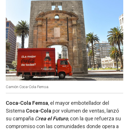
k
p
n
Camión Coca-Cola Femsa.
Coca-Cola Femsa
, el mayor embotellador del
Sistema
Coca-Cola
por volumen de ventas, lanzó
su campaña
C
rea el Futuro
, con la que refuerza su
compromiso con las comunidades donde opera a