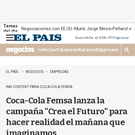
Temas
Negociaciones con EE.UU.
Murió Jorge Messi
Peñarol vs
del día:
Suscribite al 50% OFF
Ingresar
M
e
Noticias
Finanzas
Rurales
Empresas
n
M
u
o
s
t
EL PAÍS
NEGOCIOS
EMPRESAS
r
a
INN CONTENT PARA COCA-COLA FEMSA
r
b
Coca-Cola Femsa lanza la
�
s
campaña "Crea el Futuro" para
q
u
hacer realidad el mañana que
e
d
imaginamos