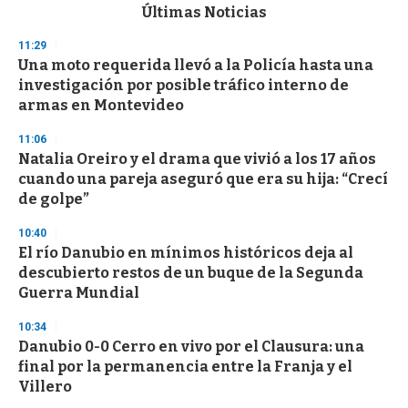
c
Últimas Noticias
o
n
11:29
d
Una moto requerida llevó a la Policía hasta una
s
o
investigación por posible tráfico interno de
f
armas en Montevideo
3
3
s
11:06
e
Natalia Oreiro y el drama que vivió a los 17 años
c
cuando una pareja aseguró que era su hija: “Crecí
o
n
de golpe”
d
s
10:40
El río Danubio en mínimos históricos deja al
descubierto restos de un buque de la Segunda
Guerra Mundial
10:34
Danubio 0-0 Cerro en vivo por el Clausura: una
final por la permanencia entre la Franja y el
Villero