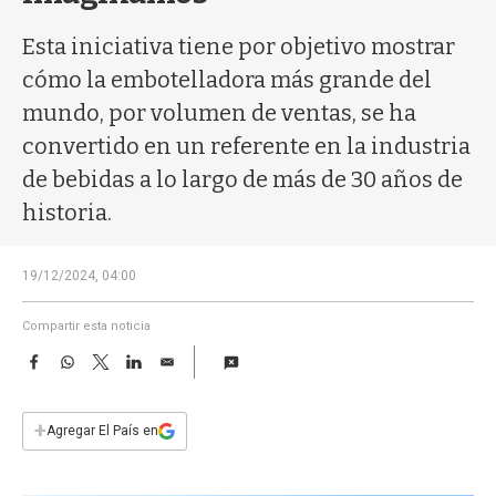
a
Esta iniciativa tiene por objetivo mostrar
cómo la embotelladora más grande del
mundo, por volumen de ventas, se ha
convertido en un referente en la industria
de bebidas a lo largo de más de 30 años de
historia.
19/12/2024, 04:00
Compartir esta noticia
F
W
T
L
E
a
h
w
i
m
c
a
i
n
a
e
t
t
k
i
+
Agregar El País en
b
s
t
e
l
o
A
e
d
o
p
r
I