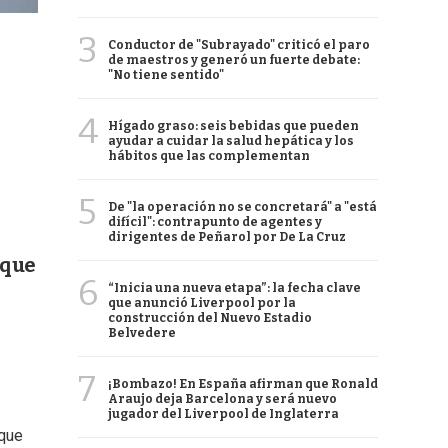
3
Conductor de "Subrayado" criticó el paro
de maestros y generó un fuerte debate:
"No tiene sentido"
4
Hígado graso: seis bebidas que pueden
ayudar a cuidar la salud hepática y los
hábitos que las complementan
5
De "la operación no se concretará" a "está
difícil": contrapunto de agentes y
dirigentes de Peñarol por De La Cruz
 que
6
“Inicia una nueva etapa”: la fecha clave
que anunció Liverpool por la
construcción del Nuevo Estadio
Belvedere
7
¡Bombazo! En España afirman que Ronald
Araujo deja Barcelona y será nuevo
jugador del Liverpool de Inglaterra
que