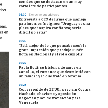
con dos que se destacan en un muy
ue
corto lote de participantes
cios
03:30
Exclusivo suscriptores
Entrevista a CEO de firma que maneja
patrimonios Insigneo: "Uruguay es una
reas,
plaza que inspira confianza; sería
as en
difícil no estar"
 a
03:30
"Está mejor de lo que pensábamos": la
grata impresión que produjo Rubén
Botta en Nacional y el rol a cumplir
03:27
Paola Botti: su historia de amor en
Canal 10, el romance que desmintió con
un famoso y lo que trató en terapia
03:25
Con respaldo de EE.UU., pero sin Corina
Machado, chavismo y oposición
negocian plan de transición para
Venezuela