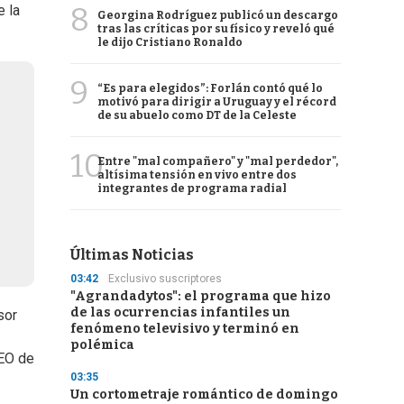
8
e la
Georgina Rodríguez publicó un descargo
tras las críticas por su físico y reveló qué
le dijo Cristiano Ronaldo
9
“Es para elegidos”: Forlán contó qué lo
motivó para dirigir a Uruguay y el récord
de su abuelo como DT de la Celeste
10
Entre "mal compañero" y "mal perdedor",
altísima tensión en vivo entre dos
integrantes de programa radial
Últimas Noticias
03:42
Exclusivo suscriptores
"Agrandadytos": el programa que hizo
de las ocurrencias infantiles un
sor
fenómeno televisivo y terminó en
polémica
CEO de
03:35
Un cortometraje romántico de domingo