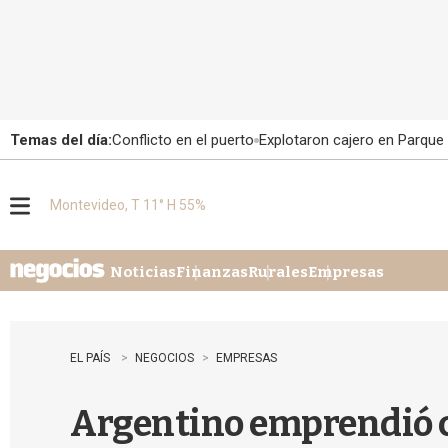
Temas del día:
Conflicto en el puerto
Explotaron cajero en Parque
Montevideo, T 11° H 55%
M
e
n
u
Noticias
Finanzas
Rurales
Empresas
EL PAÍS
NEGOCIOS
EMPRESAS
Argentino emprendió c