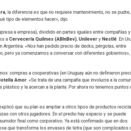
ra
, la diferencia es que no requiere mantenimiento, no se pudre,
ué tipo de elementos hacer», dijo.
mpresa a empresa), dividido en partes iguales entre compañías y
es a
Cervecería Quilmes (ABInBev)
,
Unilever
y
Nestlé
. En Ur
n Argentina. «Nos han pedido precio de decks, pérgolas, entre
do, pero ya comenzamos a conversar con diferentes gobiernos», 
inos: compras a cooperativas (en Uruguay aún no definieron preci
Botella Amor
. «Se trata de una campaña que involucra a la comun
 plástico y la acercan a la planta. Por ahora no tenemos puntos 
xplicó que su plan es ampliar a otros tipos de productos recicla
nzas con otros jugadores. En el predio hay espacio y se puede
onsumidor final como corporativo. Ya está confirmado que en dos
sa que transforma los envases de tetra (que son complicados 