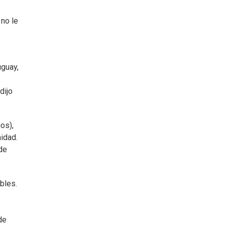
 no le
uguay,
dijo
os),
idad.
de
bles.
de