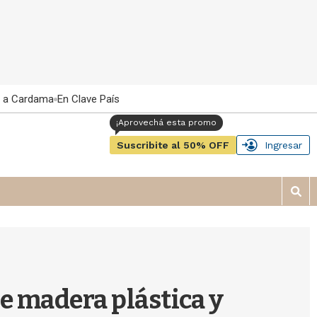
 a Cardama
En Clave País
Suscribite al 50% OFF
Ingresar
M
o
s
t
r
a
r
e madera plástica y
b
�