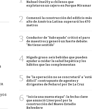
Nahuel One23 y a chilenos que
explotaron un cajero en Parque Miramar
2
Comenzó la construcción del edificio más
alto de América Latina: superará los 470
metros
3
Conductor de "Subrayado" criticó el paro
de maestros y generó un fuerte debate:
"No tiene sentido"
4
Hígado graso: seis bebidas que pueden
ayudar a cuidar la salud hepática y los
hábitos que las complementan
a
5
De "la operación no se concretará" a "está
difícil": contrapunto de agentes y
ca.
dirigentes de Peñarol por De La Cruz
ayos
6
“Inicia una nueva etapa”: la fecha clave
que anunció Liverpool por la
construcción del Nuevo Estadio
Belvedere