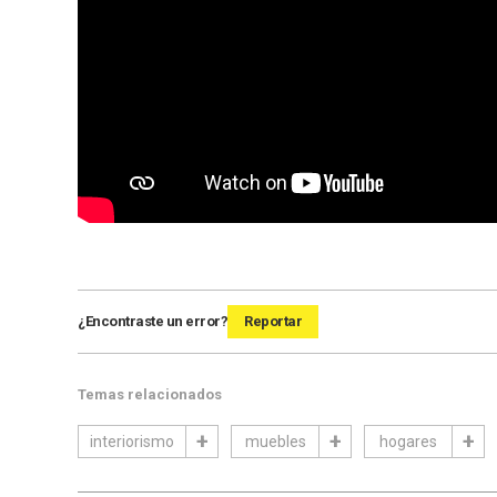
¿Encontraste un error?
Reportar
Temas relacionados
interiorismo
muebles
hogares