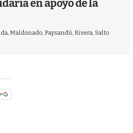
daria en apoyo de la
s
q
u
e
d
ida, Maldonado, Paysandú, Rivera, Salto
a
 en