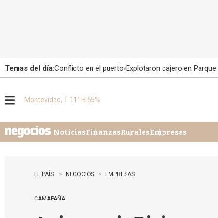
Temas del día:
Conflicto en el puerto
Explotaron cajero en Parque
Montevideo, T 11° H 55%
M
e
n
u
Noticias
Finanzas
Rurales
Empresas
EL PAÍS
NEGOCIOS
EMPRESAS
CAMAPAÑA