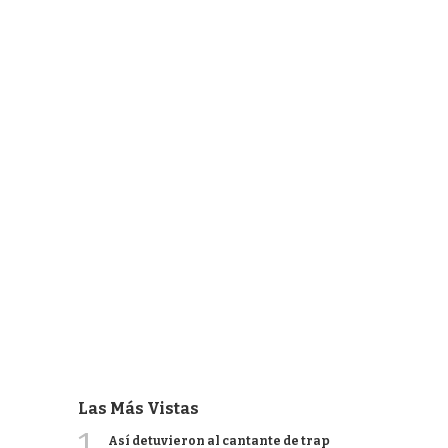
Las Más Vistas
1
Así detuvieron al cantante de trap