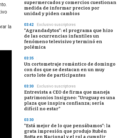
supermercados y comercios cuestionan
nto.
medida de informar precios por
tivo
unidad y piden cambios
03:42
Exclusivo suscriptores
rar la
"Agrandadytos": el programa que hizo
de las ocurrencias infantiles un
fenómeno televisivo y terminó en
polémica
03:35
Un cortometraje romántico de domingo
con dos que se destacan en un muy
corto lote de participantes
03:30
Exclusivo suscriptores
Entrevista a CEO de firma que maneja
patrimonios Insigneo: "Uruguay es una
plaza que inspira confianza; sería
difícil no estar"
03:30
"Está mejor de lo que pensábamos": la
grata impresión que produjo Rubén
Botta en Nacional y el rol a cumplir