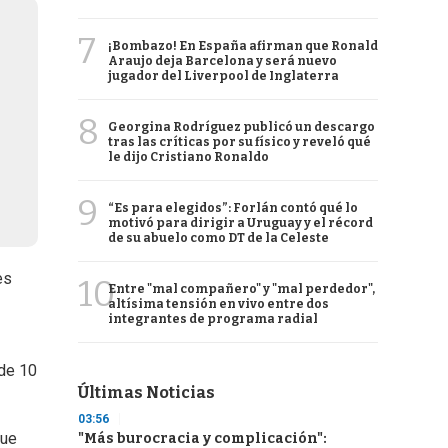
7
¡Bombazo! En España afirman que Ronald
Araujo deja Barcelona y será nuevo
jugador del Liverpool de Inglaterra
8
Georgina Rodríguez publicó un descargo
tras las críticas por su físico y reveló qué
le dijo Cristiano Ronaldo
9
“Es para elegidos”: Forlán contó qué lo
motivó para dirigir a Uruguay y el récord
de su abuelo como DT de la Celeste
es
10
Entre "mal compañero" y "mal perdedor",
altísima tensión en vivo entre dos
integrantes de programa radial
 de 10
Últimas Noticias
03:56
que
"Más burocracia y complicación":