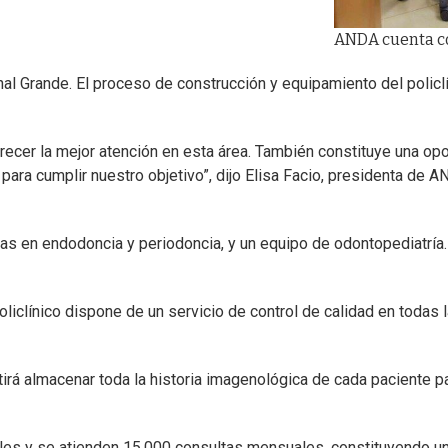
ANDA cuenta co
nal Grande. El proceso de construcción y equipamiento del polic
ecer la mejor atención en esta área. También constituye una opo
ara cumplir nuestro objetivo”, dijo Elisa Facio, presidenta de A
istas en endodoncia y periodoncia, y un equipo de odontopediatrí
l policlínico dispone de un servicio de control de calidad en toda
á almacenar toda la historia imagenológica de cada paciente pa
onales y se atienden 15.000 consultas mensuales, constituyendo 