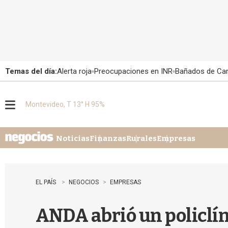
Temas del día:
Alerta roja
Preocupaciones en INR
Bañados de Ca
Montevideo, T 13° H 95%
M
e
n
u
Noticias
Finanzas
Rurales
Empresas
EL PAÍS
NEGOCIOS
EMPRESAS
ANDA abrió un policlí