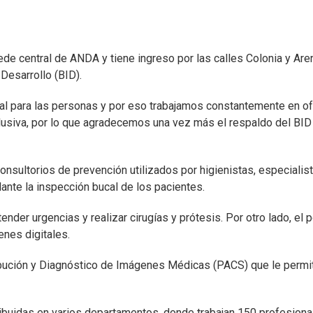
de central de ANDA y tiene ingreso por las calles Colonia y Are
Desarrollo (BID).
al para las personas y por eso trabajamos constantemente en ofr
lusiva, por lo que agradecemos una vez más el respaldo del BID p
 consultorios de prevención utilizados por higienistas, especial
ante la inspección bucal de los pacientes.
tender urgencias y realizar cirugías y prótesis. Por otro lado, e
enes digitales.
ución y Diagnóstico de Imágenes Médicas (PACS) que le permitir
istribuidas en varios departamentos, donde trabajan 150 profesi