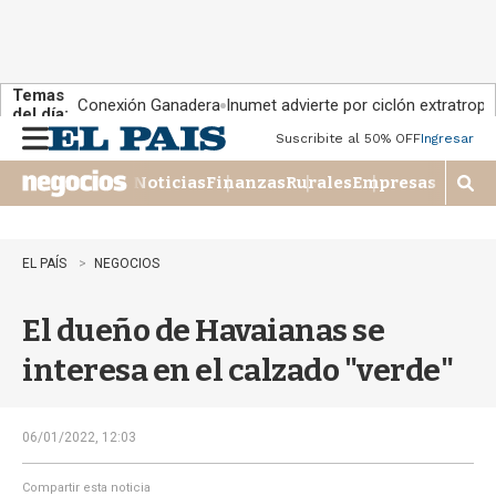
Temas
Conexión Ganadera
Inumet advierte por ciclón extratropi
del día:
Suscribite al 50% OFF
Ingresar
M
e
Noticias
Finanzas
Rurales
Empresas
n
M
u
o
s
t
EL PAÍS
NEGOCIOS
r
a
El dueño de Havaianas se
r
b
interesa en el calzado "verde"
�
s
q
u
06/01/2022, 12:03
e
d
Compartir esta noticia