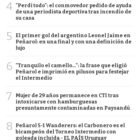
4
"Perdí todo": el conmovedor pedido de ayuda
de una periodista deportiva tras incendio de
su casa
5
El primer gol del argentino Leonel Jaime en
Peñarol: en una final y con una definición de
lujo
6
"Tranquilo el camello...": la frase que eligió
Peñarol e imprimió en pilusos para festejar
el Intermedio
7
Mujer de 29 años permanece en CTI tras
intoxicarse con hamburguesas
presuntamente contaminadas en Paysandú
8
Peñarol 5-1 Wanderers: el Carbonero es el
bicampeón del Torneo Intermedio con
goleada incluida - EL PAÍS Uruguay