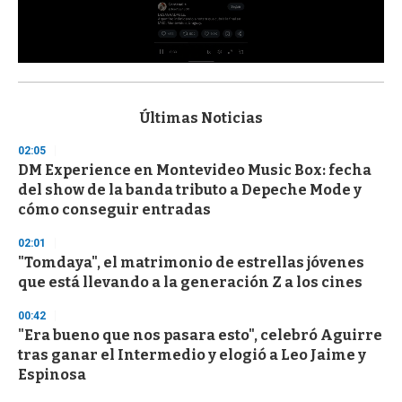
0
s
e
c
Últimas Noticias
o
n
02:05
d
DM Experience en Montevideo Music Box: fecha
s
o
del show de la banda tributo a Depeche Mode y
f
cómo conseguir entradas
3
3
s
02:01
e
"Tomdaya", el matrimonio de estrellas jóvenes
c
que está llevando a la generación Z a los cines
o
n
d
00:42
s
"Era bueno que nos pasara esto", celebró Aguirre
tras ganar el Intermedio y elogió a Leo Jaime y
Espinosa