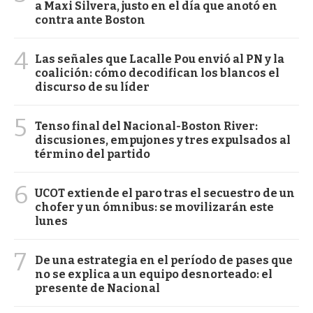
a Maxi Silvera, justo en el día que anotó en
contra ante Boston
4
Las señales que Lacalle Pou envió al PN y la
coalición: cómo decodifican los blancos el
discurso de su líder
5
Tenso final del Nacional-Boston River:
discusiones, empujones y tres expulsados al
término del partido
6
UCOT extiende el paro tras el secuestro de un
chofer y un ómnibus: se movilizarán este
lunes
7
De una estrategia en el período de pases que
no se explica a un equipo desnorteado: el
presente de Nacional