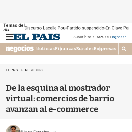
Temas del
Discurso Lacalle Pou
Partido suspendido
En Clave País
día:
Suscribite al 50% OFF
Ingresar
M
e
Noticias
Finanzas
Rurales
Empresas
n
M
u
o
s
t
EL PAÍS
NEGOCIOS
r
a
De la esquina al mostrador
r
b
virtual: comercios de barrio
�
s
avanzan al e-commerce
q
u
e
d