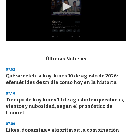
0
s
e
c
Últimas Noticias
o
n
07:52
d
Qué se celebra hoy, lunes 10 de agosto de 2026:
s
o
efemérides de un día como hoy en la historia
f
3
07:10
3
s
Tiempo de hoy lunes 10 de agosto: temperaturas,
e
vientos y nubosidad, según el pronóstico de
c
Inumet
o
n
d
07:00
s
Likes, dopamina y algoritmos: la combinación