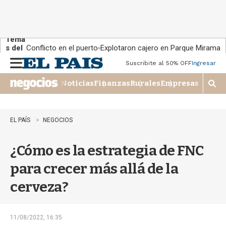
Tema
s del
Conflicto en el puerto
Explotaron cajero en Parque Miramar
día:
Suscribite al 50% OFF
Ingresar
M
e
Noticias
Finanzas
Rurales
Empresas
n
M
u
o
s
t
EL PAÍS
NEGOCIOS
r
a
¿Cómo es la estrategia de FNC
r
b
para crecer más allá de la
�
s
cerveza?
q
u
e
d
11/08/2022, 16:35