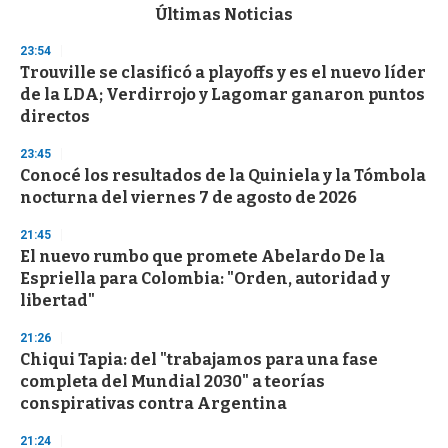
c
Últimas Noticias
o
n
23:54
d
Trouville se clasificó a playoffs y es el nuevo líder
s
o
de la LDA; Verdirrojo y Lagomar ganaron puntos
f
directos
3
3
s
23:45
e
Conocé los resultados de la Quiniela y la Tómbola
c
nocturna del viernes 7 de agosto de 2026
o
n
d
21:45
s
El nuevo rumbo que promete Abelardo De la
Espriella para Colombia: "Orden, autoridad y
libertad"
21:26
Chiqui Tapia: del "trabajamos para una fase
completa del Mundial 2030" a teorías
conspirativas contra Argentina
21:24