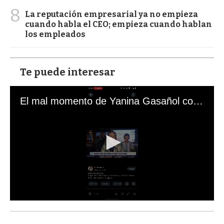
8
La reputación empresarial ya no empieza
cuando habla el CEO; empieza cuando hablan
los empleados
Te puede interesar
El mal momento de Yanina Gasañol con un hincha argentino en "Subrayado"
0
s
e