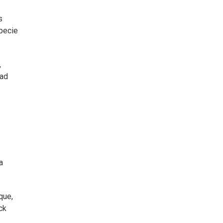
s
specie
,
dad
a
que,
ck