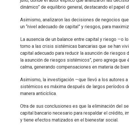
julio, donde el autor explicó que analizaron las deci
dinámico” de equilibrio general, destacando el papel d
Asimismo, analizaron las decisiones de negocios que t
un “nivel adecuado de capital” y riesgos, para maximiz
La ausencia de un balance entre capital y riesgo —o lo
torno a las crisis sistémicas bancarias que se han viv
capital adecuado para reducir la asunción de riesgos d
la asunción de riesgos sistémicos”, pero agrega que é
calma, generando compensaciones en materia de biene
Asimismo, la investigación —que llevó a los autores a
sistémicos es máxima después de largos períodos de 
manera anticíclica.
Otra de sus conclusiones es que la eliminación del s
capital bancario necesario para respaldar el crédito, 
y tiene efectos matizados en el bienestar social.