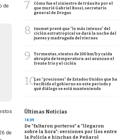
7
Cómo fue el siniestro de tránsito por el
o de
que murió Gabriel Rossi, secretario
general de Drogas
8
Inumet prevé que "lo más intenso" del
ciclón extratropical se dará la noche del
jueves y madrugada del viernes
9
Tormentas, vientos de 100 km/h y caída
abrupta de temperatura: así avanzan el
frente frío y el ciclón
10
Las "presiones" de Estados Unidos que ha
recibido el gobierno en este período y
qué diálogo se está manteniendo
uestos
Últimas Noticias
16:09
De "faltaron porteros" a "llegaron
sobre la hora": versiones por líos entre
 26 de
la Policía e hinchas de Peñarol