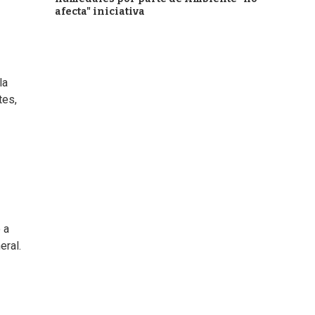
afecta" iniciativa
la
tes,
 a
eral.