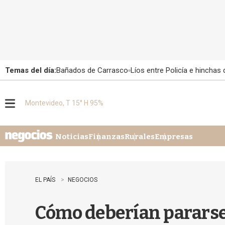
Temas del día:
Bañados de Carrasco
Líos entre Policía e hinchas
Montevideo, T 15° H 95%
M
e
n
u
Noticias
Finanzas
Rurales
Empresas
EL PAÍS
NEGOCIOS
Cómo deberían pararse 