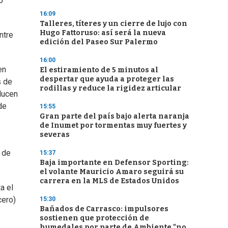
o
16:09
Talleres, títeres y un cierre de lujo con
Hugo Fattoruso: así será la nueva
ntre
edición del Paseo Sur Palermo
16:00
en
El estiramiento de 5 minutos al
despertar que ayuda a proteger las
s de
rodillas y reduce la rigidez articular
educen
de
15:55
Gran parte del país bajo alerta naranja
de Inumet por tormentas muy fuertes y
severas
 de
15:37
Baja importante en Defensor Sporting:
el volante Mauricio Amaro seguirá su
carrera en la MLS de Estados Unidos
a el
cero)
15:30
Bañados de Carrasco: impulsores
sostienen que protección de
humedales por parte de Ambiente "no