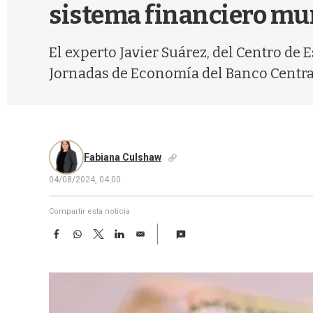
sistema financiero mu
El experto Javier Suárez, del Centro de
Jornadas de Economía del Banco Centra
Fabiana Culshaw
04/08/2024, 04:00
Compartir esta noticia
F
W
T
L
E
a
h
w
i
m
c
a
i
n
a
e
t
t
k
i
b
s
t
e
l
o
A
e
d