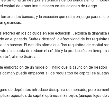
siones de toma de riesgos sistémicos de los bancos en un “model
el capital de estas instituciones en situaciones de riesgo.
omaron los bancos, y la ecuación que entra en juego para ello e
ar ganancias.
s errores en los cálculos en esa ecuación—, explica la dinámica 
ido en el pasado. Suárez destacó la efectividad de los requisito
e los bancos. El estudio afirma que “los requisitos de capital r
sto es a costa de reducir el crédito y la producción en tiempos 
star”, afirmó Suárez.
 la elaboración de un modelo—, halló que la asunción de riesgos
calma y puede empeorar si los requisitos de capital se ajustan
eguro de depósitos introduce disciplina de mercado, pero aument
implica requisitos de capital óptimos más bajos (aunque lejos de 