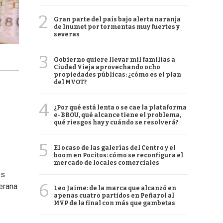
2
Gran parte del país bajo alerta naranja
de Inumet por tormentas muy fuertes y
severas
3
Gobierno quiere llevar mil familias a
Ciudad Vieja aprovechando ocho
propiedades públicas: ¿cómo es el plan
del MVOT?
4
¿Por qué está lenta o se cae la plataforma
e-BROU, qué alcance tiene el problema,
qué riesgos hay y cuándo se resolverá?
5
El ocaso de las galerías del Centro y el
boom en Pocitos: cómo se reconfigura el
mercado de locales comerciales
os
6
erana
Leo Jaime: de la marca que alcanzó en
apenas cuatro partidos en Peñarol al
MVP de la final con más que gambetas