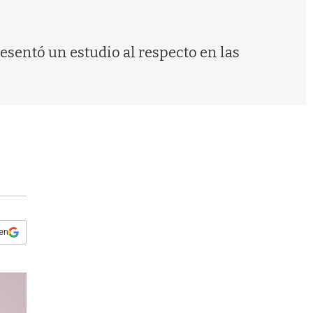
s
q
u
e
esentó un estudio al respecto en las
d
a
 en