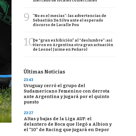
mercado de locales comerciales
9
"No es el mesías": las advertencias de
Sebastián Da Silva ante el esperado
discurso de Lacalle Pou
10
De “gran exhibición” al “deslumbre”: así
vieron en Argentina otra gran actuación
de Leonel Jaime en Peñarol
Últimas Noticias
23:43
Uruguay cerró el grupo del
Sudamericano Femenino con derrota
ante Argentina y jugará por el quinto
puesto
23:27
Altas y bajas de la Liga AUF: el
delantero de Boca que llegó a Albion y
el "10" de Racing que jugará en Depor