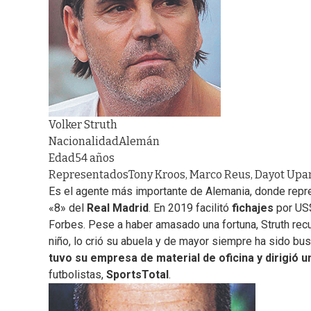
Volker Struth
Nacionalidad
Alemán
Edad
54 años
Representados
Tony Kroos, Marco Reus, Dayot Up
Es el agente más importante de Alemania, donde repr
«8» del
Real Madrid
. En 2019 facilitó
fichajes
por US
Forbes. Pese a haber amasado una fortuna, Struth rec
niño, lo crió su abuela y de mayor siempre ha sido bu
tuvo su empresa de material de oficina y dirigió
futbolistas,
SportsTotal
.