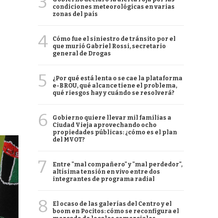
3
condiciones meteorológicas en varias
zonas del país
4
Cómo fue el siniestro de tránsito por el
que murió Gabriel Rossi, secretario
general de Drogas
5
¿Por qué está lenta o se cae la plataforma
e-BROU, qué alcance tiene el problema,
qué riesgos hay y cuándo se resolverá?
6
Gobierno quiere llevar mil familias a
Ciudad Vieja aprovechando ocho
propiedades públicas: ¿cómo es el plan
del MVOT?
7
Entre "mal compañero" y "mal perdedor",
altísima tensión en vivo entre dos
integrantes de programa radial
8
El ocaso de las galerías del Centro y el
boom en Pocitos: cómo se reconfigura el