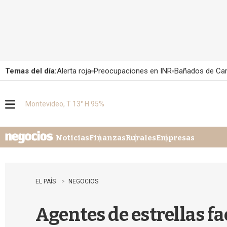
Temas del día:
Alerta roja
Preocupaciones en INR
Bañados de Ca
Montevideo, T 13° H 95%
M
e
n
u
Noticias
Finanzas
Rurales
Empresas
EL PAÍS
NEGOCIOS
Agentes de estrellas f