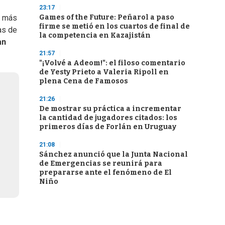
23:17
e más
Games of the Future: Peñarol a paso
firme se metió en los cuartos de final de
as de
la competencia en Kazajistán
an
21:57
"¡Volvé a Adeom!": el filoso comentario
de Yesty Prieto a Valeria Ripoll en
plena Cena de Famosos
21:26
De mostrar su práctica a incrementar
la cantidad de jugadores citados: los
primeros días de Forlán en Uruguay
21:08
Sánchez anunció que la Junta Nacional
de Emergencias se reunirá para
prepararse ante el fenómeno de El
Niño