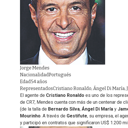
Jorge Mendes
Nacionalidad
Portugués
Edad
54 años
Representados
Cristiano Ronaldo, Ángel Di María,
El agente de
Cristiano Ronaldo
es uno de los repres
de CR7, Mendes cuenta con más de un centenar de clie
(de la talla de
Bernardo Silva
,
Ángel Di María
y
Jame
Mourinho
. A través de
Gestifute
, su empresa, el ag
y participó en contratos que significaron US$ 1.200 mi