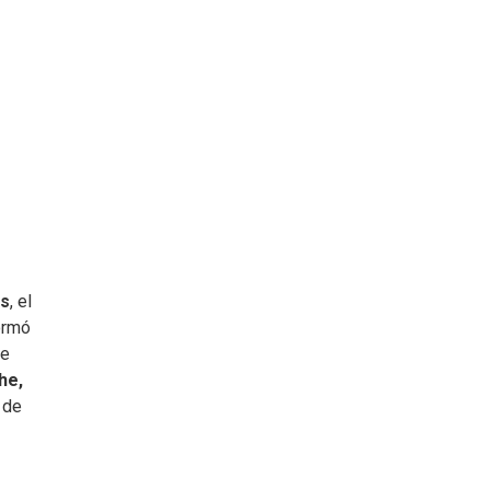
os
, el
ormó
de
he,
a
de