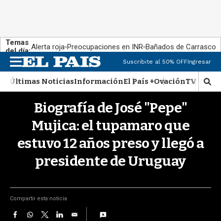
Temas
Alerta roja
Preocupaciones en INR
Bañados de Carrasco
del día:
Suscribite al 50% OFF
Ingresar
M
e
Últimas Noticias
Información
El País +
Ovación
TV Show
n
M
u
o
Biografía de José "Pepe"
s
t
Mujica: el tupamaro que
r
a
estuvo 12 años preso y llegó a
r
b
presidente de Uruguay
�
s
q
u
Compartir esta noticia
e
F
W
T
L
E
d