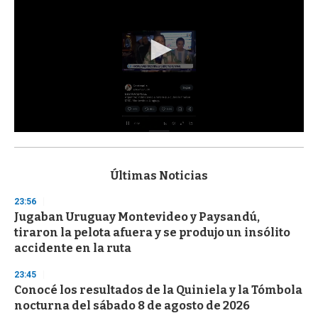
0
s
e
c
Últimas Noticias
o
n
23:56
d
Jugaban Uruguay Montevideo y Paysandú,
s
o
tiraron la pelota afuera y se produjo un insólito
f
accidente en la ruta
3
3
s
23:45
e
Conocé los resultados de la Quiniela y la Tómbola
c
nocturna del sábado 8 de agosto de 2026
o