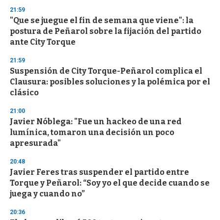
n
d
21:59
s
"Que se juegue el fin de semana que viene": la
postura de Peñarol sobre la fijación del partido
ante City Torque
21:59
Suspensión de City Torque-Peñarol complica el
Clausura: posibles soluciones y la polémica por el
clásico
21:00
Javier Nóblega: "Fue un hackeo de una red
lumínica, tomaron una decisión un poco
apresurada"
20:48
Javier Feres tras suspender el partido entre
Torque y Peñarol: “Soy yo el que decide cuando se
juega y cuando no”
20:36