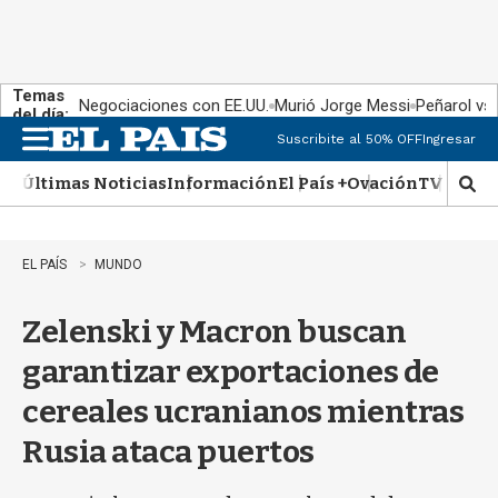
Temas
Negociaciones con EE.UU.
Murió Jorge Messi
Peñarol vs
del día:
Suscribite al 50% OFF
Ingresar
M
e
Últimas Noticias
Información
El País +
Ovación
TV Show
n
M
u
o
s
t
EL PAÍS
MUNDO
r
a
Zelenski y Macron buscan
r
b
garantizar exportaciones de
�
s
cereales ucranianos mientras
q
u
Rusia ataca puertos
e
d