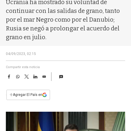
a
Ucrania ha mostrado su voluntad de
continuar con las salidas de grano, tanto
por el mar Negro como por el Danubio;
Rusia se negó a prolongar el acuerdo del
grano en julio.
04/09/2023, 02:15
Compartir esta noticia
F
W
T
L
E
a
h
w
i
m
c
a
i
n
a
e
t
t
k
i
+
Agregar El País en
b
s
t
e
l
o
A
e
d
o
p
r
I
k
p
n