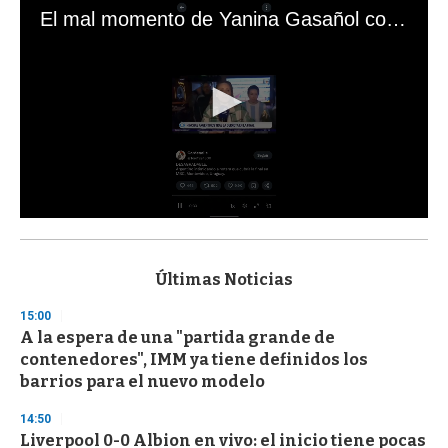
El mal momento de Yanina Gasañol con un hincha argentino en "Subrayado"
0
s
e
c
Últimas Noticias
o
n
15:00
d
A la espera de una "partida grande de
s
o
contenedores", IMM ya tiene definidos los
f
barrios para el nuevo modelo
3
3
s
14:50
e
Liverpool 0-0 Albion en vivo: el inicio tiene pocas