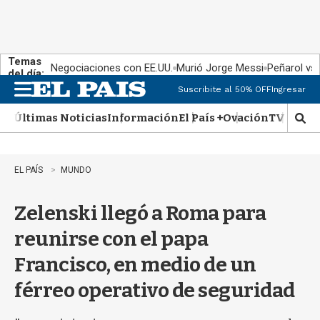
Temas
Negociaciones con EE.UU.
Murió Jorge Messi
Peñarol vs
del día:
Suscribite al 50% OFF
Ingresar
M
e
Últimas Noticias
Información
El País +
Ovación
TV Show
n
M
u
o
s
t
EL PAÍS
MUNDO
r
a
Zelenski llegó a Roma para
r
b
reunirse con el papa
�
s
Francisco, en medio de un
q
u
férreo operativo de seguridad
e
d