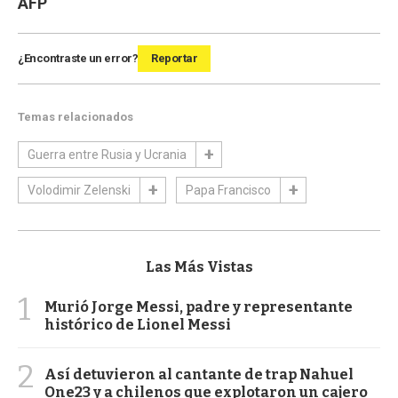
AFP
¿Encontraste un error?
Reportar
Temas relacionados
Guerra entre Rusia y Ucrania
Volodimir Zelenski
Papa Francisco
Las Más Vistas
1
Murió Jorge Messi, padre y representante
histórico de Lionel Messi
2
Así detuvieron al cantante de trap Nahuel
One23 y a chilenos que explotaron un cajero