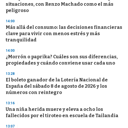
c
situaciones, con Renzo Machado como el más
o
n
peligroso
d
s
14:00
Más allá del consumo: las decisiones financieras
clave para vivir con menos estrés y más
tranquilidad
14:00
¿Morrón o paprika? Cuáles son sus diferencias,
propiedades y cuándo conviene usar cada uno
13:28
El boleto ganador de la Lotería Nacional de
España del sábado 8 de agosto de 2026 y los
números con reintegro
13:16
Una niña herida muere y eleva a ocho los
fallecidos por el tiroteo en escuela de Tailandia
13:07