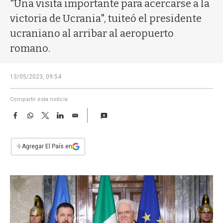
a
"Una visita importante para acercarse a la
victoria de Ucrania", tuiteó el presidente
ucraniano al arribar al aeropuerto
romano.
13/05/2023, 09:54
Compartir esta noticia
F
W
T
L
E
a
h
w
i
m
c
a
i
n
a
e
t
t
k
i
+
Agregar El País en
b
s
t
e
l
o
A
e
d
o
p
r
I
k
p
n