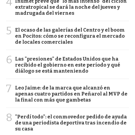
4
Inumet prevé que "lo más intenso" del ciclón
extratropical se dará la noche del jueves y
madrugada del viernes
5
El ocaso de las galerías del Centro y el boom
en Pocitos: cómo se reconfigura el mercado
de locales comerciales
6
Las "presiones" de Estados Unidos que ha
recibido el gobierno en este período y qué
diálogo se está manteniendo
7
Leo Jaime: de la marca que alcanzó en
apenas cuatro partidos en Peñarol al MVP de
la final con más que gambetas
8
"Perdí todo": el conmovedor pedido de ayuda
de una periodista deportiva tras incendio de
su casa