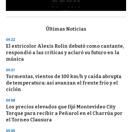
0
s
e
c
Últimas Noticias
o
n
09:22
d
El extricolor Alexis Rolín debutó como cantante,
s
o
respondió a las críticas y aclaró su futuro en la
f
música
3
3
s
09:21
e
Tormentas, vientos de 100 km/h y caída abrupta
c
de temperatura: así avanzan el frente frío y el
o
n
ciclón
d
s
09:08
Los precios elevados que fijó Montevideo City
Torque para recibir a Peñarol en el Charrúa por
el Torneo Clausura
09:00