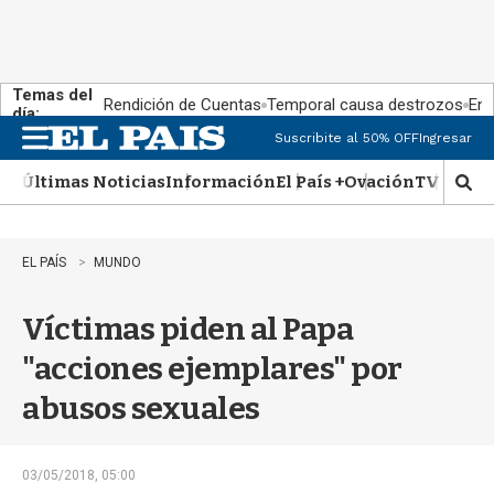
Temas del
Rendición de Cuentas
Temporal causa destrozos
En 
día:
Suscribite al 50% OFF
Ingresar
M
e
Últimas Noticias
Información
El País +
Ovación
TV Show
n
M
u
o
s
t
EL PAÍS
MUNDO
r
a
Víctimas piden al Papa
r
b
"acciones ejemplares" por
�
s
abusos sexuales
q
u
e
d
03/05/2018, 05:00