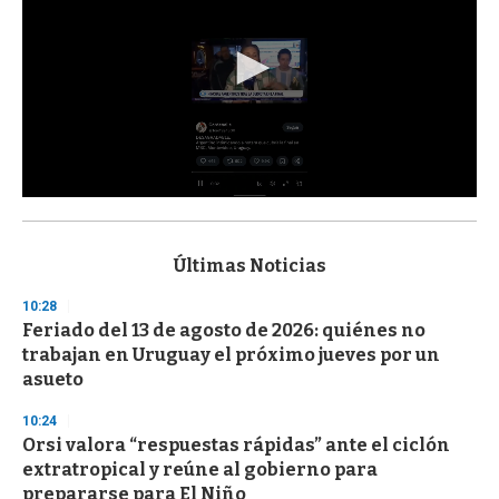
0
s
e
c
Últimas Noticias
o
n
10:28
d
Feriado del 13 de agosto de 2026: quiénes no
s
o
trabajan en Uruguay el próximo jueves por un
f
asueto
3
3
s
10:24
e
Orsi valora “respuestas rápidas” ante el ciclón
c
extratropical y reúne al gobierno para
o
n
prepararse para El Niño