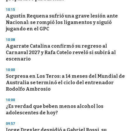
d
s
10:15
Agustín Requena sufrió una grave lesión ante
Nacional: se rompió los ligamentos y siguió
jugando en el GPC
10:08
Agarrate Catalina confirmó su regreso al
Carnaval 2027 y Rafa Cotelo reveló si subirá al
escenario
10:00
Sorpresa en Los Teros: a 14 meses del Mundial de
Australia se terminó el ciclo del entrenador
Rodolfo Ambrosio
10:00
¿Es verdad que beben menos alcohol los
adolescentes de hoy?
09:57
Jorge Drexler despidió a Gabriel Rossi, su