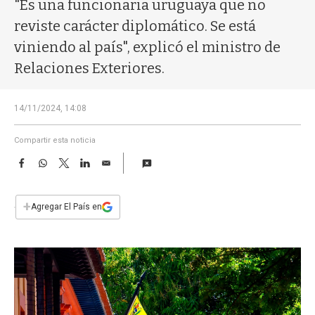
a
"Es una funcionaria uruguaya que no
reviste carácter diplomático. Se está
viniendo al país", explicó el ministro de
Relaciones Exteriores.
14/11/2024, 14:08
Compartir esta noticia
F
W
T
L
E
a
h
w
i
m
c
a
i
n
a
e
t
t
k
i
+
Agregar El País en
b
s
t
e
l
o
A
e
d
o
p
r
I
k
p
n