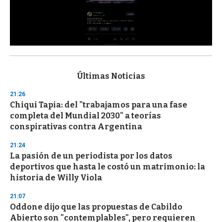
0
s
e
c
Últimas Noticias
o
n
21:26
d
Chiqui Tapia: del "trabajamos para una fase
s
o
completa del Mundial 2030" a teorías
f
conspirativas contra Argentina
3
3
s
21:24
e
La pasión de un periodista por los datos
c
deportivos que hasta le costó un matrimonio: la
o
n
historia de Willy Viola
d
s
21:07
Oddone dijo que las propuestas de Cabildo
Abierto son "contemplables", pero requieren