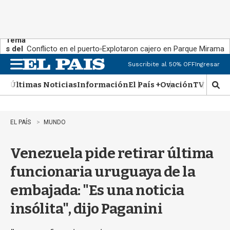
Tema
s del
Conflicto en el puerto
Explotaron cajero en Parque Miramar
día:
Suscribite al 50% OFF
Ingresar
M
e
Últimas Noticias
Información
El País +
Ovación
TV Show
n
M
u
o
s
t
EL PAÍS
MUNDO
r
a
Venezuela pide retirar última
r
b
funcionaria uruguaya de la
�
s
embajada: "Es una noticia
q
u
insólita", dijo Paganini
e
d